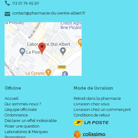
03 22 74 45 50
-
-
contact
@
pharmacie-du-centre-albert.fr
Officine
Mode de livraison
Accueil
Retrait dans la pharmacie
Qui sommes-nous ?
Livraison chez vous
L’équipe officinale
Livraison chez un commerçant
Ordonnance
Conditions de retour
Déclarer un effet indésirable
Poser une question
Laboratoires & Marques
Promotions