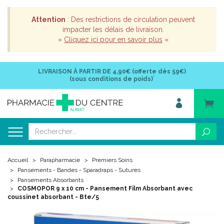
Attention
: Des restrictions de circulation peuvent
impacter les délais de livraison.
»
Cliquez ici pour en savoir plus
«
LIVRAISON À PARTIR DE
4,90€ (offerte dès 59€)
*
(sous conditions de poids)
Accueil
Parapharmacie
Premiers Soins
Pansements - Bandes - Sparadraps - Sutures
Pansements Absorbants
COSMOPOR 9 x 10 cm - Pansement Film Absorbant avec
coussinet absorbant - Bte/5