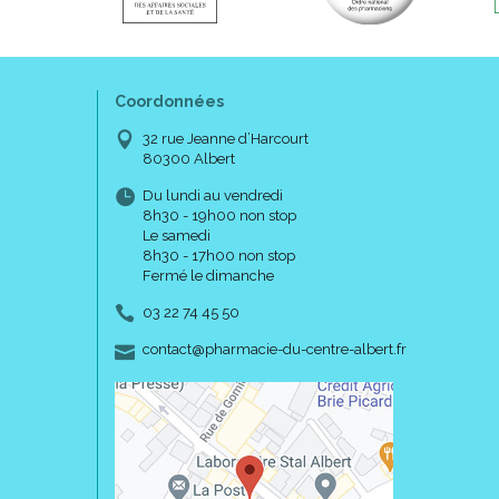
Coordonnées
32 rue Jeanne d’Harcourt
80300 Albert
Du lundi au vendredi
8h30 - 19h00 non stop
Le samedi
8h30 - 17h00 non stop
Fermé le dimanche
03 22 74 45 50
-
-
contact
@
pharmacie-du-centre-albert.fr