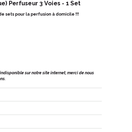
e) Perfuseur 3 Voies - 1 Set
ets pour la perfusion à domicile !!!
r l' identité des sets.
ose, le branchement, le débranchement et le rinçage.
écurité et d’ asepsie.
 le blister selon l’ ordre du soin pour le respect
des recommandations de bonnes pratiques.
disponible sur notre site internet, merci de nous
ns.