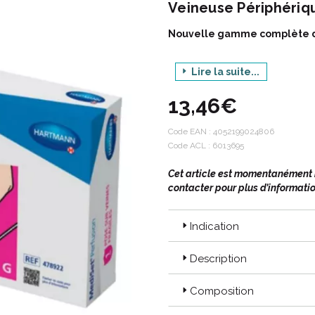
Veineuse Périphériqu
Nouvelle gamme complète de s
Lire la suite...
Un code couleur pour simplifie
Des sets stériles pour : la p
13,46€
Des conditions optimales de s
Des composants disposés dans
Code EAN :
des protocoles de soins et 
4052199024806
Code ACL : 6013695
Cet article est momentanément in
contacter pour plus d’informatio
Indication
Description
Composition