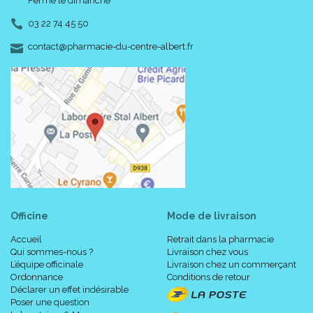
Fermé le dimanche
03 22 74 45 50
-
-
contact
@
pharmacie-du-centre-albert.fr
Officine
Mode de livraison
Accueil
Retrait dans la pharmacie
Qui sommes-nous ?
Livraison chez vous
L’équipe officinale
Livraison chez un commerçant
Ordonnance
Conditions de retour
Déclarer un effet indésirable
Poser une question