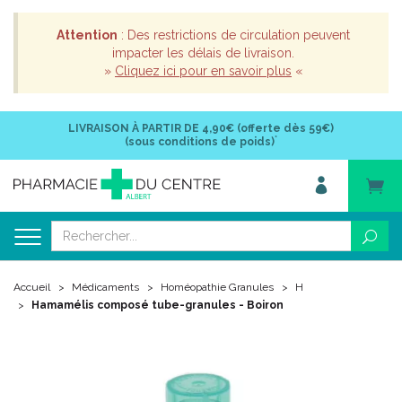
Attention
: Des restrictions de circulation peuvent
impacter les délais de livraison.
»
Cliquez ici pour en savoir plus
«
LIVRAISON À PARTIR DE
4,90€ (offerte dès 59€)
*
(sous conditions de poids)
Accueil
Médicaments
Homéopathie Granules
H
Hamamélis composé tube-granules - Boiron