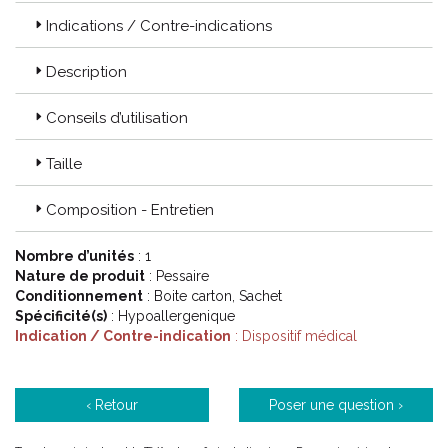
Indications / Contre-indications
Description
Conseils d’utilisation
Taille
Composition - Entretien
Code ACL : 1400398
Code EAN : 3662914003989
Nombre d’unités
: 1
Nature de produit
: Pessaire
Conditionnement
: Boite carton, Sachet
Spécificité(s)
: Hypoallergenique
Indication / Contre-indication
: Dispositif médical
‹ Retour
Poser une question ›