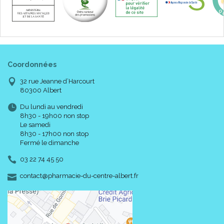
Coordonnées
32 rue Jeanne d’Harcourt
80300 Albert
Du lundi au vendredi
8h30 - 19h00 non stop
Le samedi
8h30 - 17h00 non stop
Fermé le dimanche
03 22 74 45 50
-
-
contact
@
pharmacie-du-centre-albert.fr