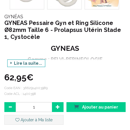
GYNÉAS
GYNEAS Pessaire Gyn et Ring Silicone
Ø82mm Taille 6 - Prolapsus Utérin Stade
1, Cystocèle
GYNEAS
Gamme : PELVI-PERINEOLOGIE
Lire la suite...
Produit : PESSAIRE GYN & RING ANNEAU
62,95€
Taille : 6
Diamètre : 82 mm
Code EAN :
3662914003989
Code ACL : 1400398
Conditionnement : 1 unité
Ajouter au panier
Ajouter à Ma liste