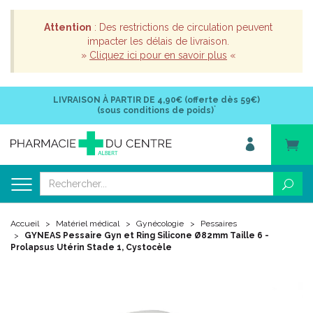
Attention
: Des restrictions de circulation peuvent
impacter les délais de livraison.
»
Cliquez ici pour en savoir plus
«
LIVRAISON À PARTIR DE
4,90€ (offerte dès 59€)
*
(sous conditions de poids)
Accueil
Matériel médical
Gynécologie
Pessaires
GYNEAS Pessaire Gyn et Ring Silicone Ø82mm Taille 6 -
Prolapsus Utérin Stade 1, Cystocèle