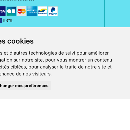
es cookies
s et d'autres technologies de suivi pour améliorer
ation sur notre site, pour vous montrer un contenu
ités ciblées, pour analyser le trafic de notre site et
nance de nos visiteurs.
rue Jeanne d' Harcourt, 80300 Albert.
 sans ordonnance.
hanger mes préférences
ranger).
e, iPad et iPod touch), ou sur Google Play (pour Androïd 5.0 ou version
 Express, Bancontact, PayPal.
 beauté et bien-être ainsi que différents services : suivi personnalisé,
auté de la peau, des cheveux...), mesure de la glycémie, perruques.
s 30 ans, Pharmactiv réunit près de 1500 adhérents pharmaciens autour d' un
du matériel médical sous sa marque BetterLife.