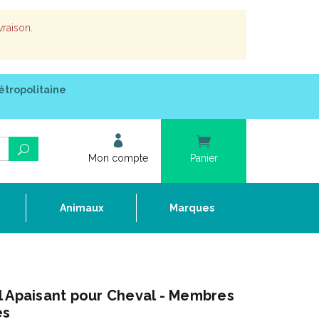
vraison.
étropolitaine
Mon compte
Panier
e
Animaux
Marques
l Apaisant pour Cheval - Membres
es