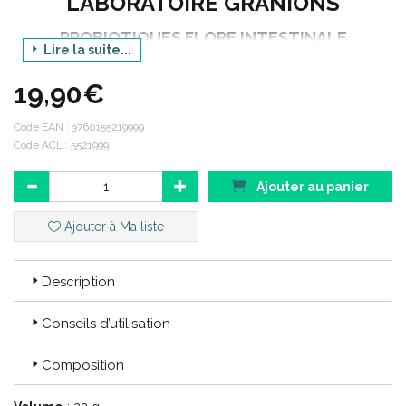
LABORATOIRE GRANIONS
PROBIOTIQUES FLORE INTESTINALE
Lire la suite...
REEQUILIBREZ VOTRE MICROBIOTE AU
QUOTIDIEN
19,90€
BOITE DE 40 GELULES
Code EAN :
3760155219999
Code ACL : 5521999
Code EAN : 3760155219999
Ajouter au panier
Code ACL : 5521999
Ajouter à Ma liste
Description
Conseils d’utilisation
Composition