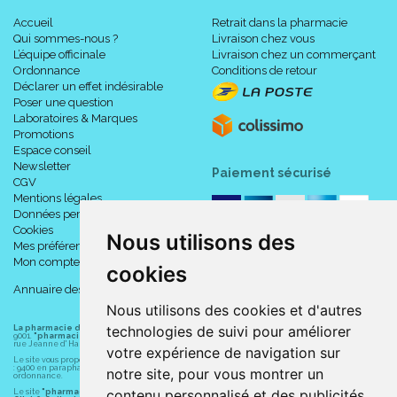
Accueil
Retrait dans la pharmacie
Qui sommes-nous ?
Livraison chez vous
L’équipe officinale
Livraison chez un commerçant
Ordonnance
Conditions de retour
Déclarer un effet indésirable
Poser une question
Laboratoires & Marques
Promotions
Espace conseil
Newsletter
Paiement sécurisé
CGV
Mentions légales
Données personnelles
Cookies
Nous utilisons des
Mes préférences Cookies
Mon compte
cookies
Annuaire des pharmacies
Nous utilisons des cookies et d'autres
technologies de suivi pour améliorer
La pharmacie du centre à Albert
(80300) est une pharmacie française certifiée ISO
9001.
"pharmacie-du-centre-albert.fr "
est le site internet de l
a pharmacie du centre
, 32
rue Jeanne d' Harcourt, 80300 Albert.
votre expérience de navigation sur
Le site vous propose un large choix de plus de 11000 références, au prix les plus bas possible
: 9400 en parapharmacie, animaux, orthopédie, matériel médical. 1700 en médicaments sans
notre site, pour vous montrer un
ordonnance.
contenu personnalisé et des publicités
Le site
"pharmacie-du-centre-albert.fr"
vous propose les service suivants :