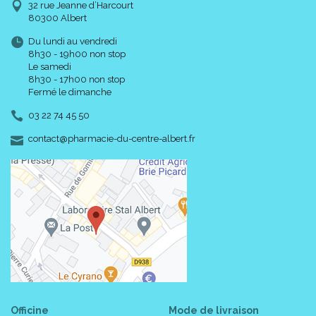
32 rue Jeanne d’Harcourt
80300 Albert
Du lundi au vendredi
8h30 - 19h00 non stop
Le samedi
8h30 - 17h00 non stop
Fermé le dimanche
03 22 74 45 50
-
-
contact
@
pharmacie-du-centre-albert.fr
Officine
Mode de livraison