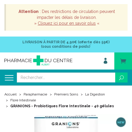
Attention
: Des restrictions de circulation peuvent
impacter les délais de livraison.
»
Cliquez ici pour en savoir plus
«
LIVRAISON À PARTIR DE
4,90€ (offerte dès 59€)
*
(sous conditions de poids)
Accueil
Parapharmacie
Premiers Soins
La Digestion
Flore Intestinale
GRANIONS - Probiotiques Flore Intestinale - 40 gélules