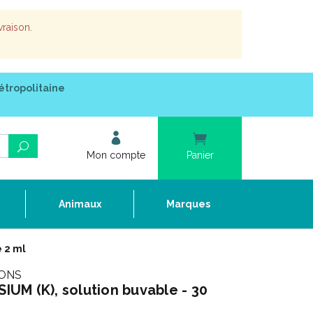
vraison.
étropolitaine
Mon compte
Panier
e
Animaux
Marques
 2 ml
IONS
UM (K), solution buvable - 30