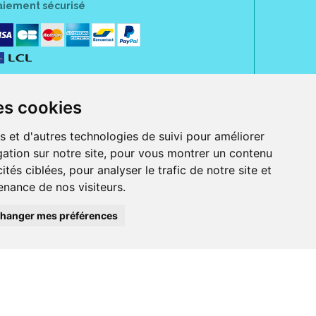
aiement sécurisé
es cookies
s et d'autres technologies de suivi pour améliorer
ation sur notre site, pour vous montrer un contenu
ités ciblées, pour analyser le trafic de notre site et
nance de nos visiteurs.
rue Jeanne d' Harcourt, 80300 Albert.
 sans ordonnance.
hanger mes préférences
ranger).
e, iPad et iPod touch), ou sur Google Play (pour Androïd 5.0 ou version
 Express, Bancontact, PayPal.
 beauté et bien-être ainsi que différents services : suivi personnalisé,
auté de la peau, des cheveux...), mesure de la glycémie, perruques.
s 30 ans, Pharmactiv réunit près de 1500 adhérents pharmaciens autour d' un
du matériel médical sous sa marque BetterLife.