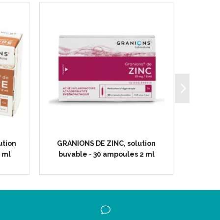
ution
GRANIONS DE ZINC, solution
GRANIO
 ml
buvable - 30 ampoules 2 ml
buva