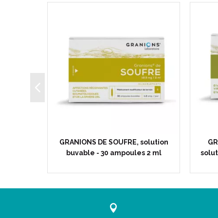
IUM,
GRANIONS DE SOUFRE, solution
GR
 30…
buvable - 30 ampoules 2 ml
solu