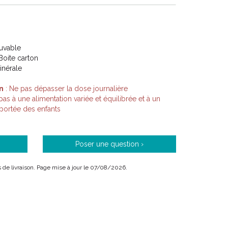
Buvable
Boite carton
inérale
n
: Ne pas dépasser la dose journalière
s à une alimentation variée et équilibrée et à un
 portée des enfants
Poser une question ›
is de livraison. Page mise à jour le 07/08/2026.