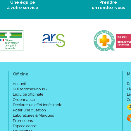
Une équipe
Prendre
à votre service
un rendez-vous
Officine
M
Accueil
Re
Qui sommes-nous ?
Li
L’équipe officinale
Li
Ordonnance
Co
Déclarer un effet indésirable
Poser une question
Laboratoires & Marques
Promotions
Espace conseil