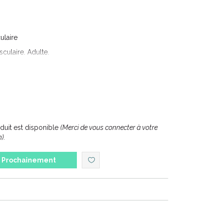
laire
culaire. Adulte.
éral majeur localisé à 98% dans les cellules. Le
éterminante au fonctionnement neuromusculaire. -
branes des cellules musculaires, il intervient dans
 décontraction musculaire.
uit est disponible
(Merci de vous connecter à votre
).
Prochainement