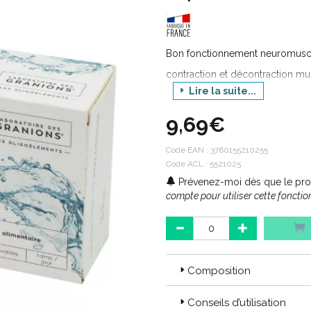
Bon fonctionnement neuromuscu
contraction et décontraction mus
Lire la suite...
PROPRIÉTÉS
Le potassium est un élément min
9,69€
potassium contribue de façon d
Par son action au niveau des mem
Code EAN :
3760155210255
les processus de contraction et
Code ACL : 5521025
Prévenez-moi dès que le prod
compte pour utiliser cette fonction
Composition
Conseils d’utilisation