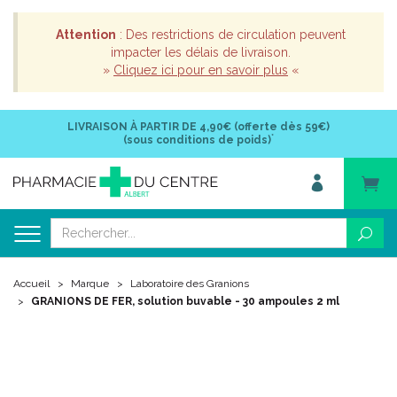
Attention
: Des restrictions de circulation peuvent
impacter les délais de livraison.
»
Cliquez ici pour en savoir plus
«
LIVRAISON À PARTIR DE
4,90€ (offerte dès 59€)
*
(sous conditions de poids)
Accueil
Marque
Laboratoire des Granions
GRANIONS DE FER, solution buvable - 30 ampoules 2 ml