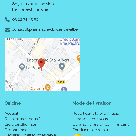
8h30 - 17h00 non stop
Fermé le dimanche
03 22 74 45 50
-
-
contact
@
pharmacie-du-centre-albert.fr
Officine
Mode de livraison
Accueil
Retrait dans la pharmacie
Qui sommes-nous ?
Livraison chez vous
L’équipe officinale
Livraison chez un commerçant
Ordonnance
Conditions de retour
Déclarer un effet indésirable