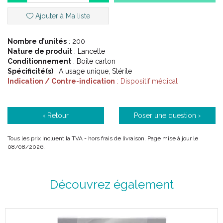
Indications :
Ajouter à Ma liste
Prélèvement sanguin pour l' autocontrôle de la glycémie, sur
Nombre d’unités
: 200
site alternatif (avant bras, bout de doigt, paume de la main).
Nature de produit
: Lancette
Conditionnement
: Boite carton
Spécificité(s)
: A usage unique, Stérile
Indication / Contre-indication
: Dispositif médical
Description :
‹ Retour
Poser une question ›
Glucoject Lancets PLUS 33G sont des lancettes stériles, à
usage unique et personnelle pour effectuer une piqûre au
Tous les prix incluent la TVA - hors frais de livraison. Page mise à jour le
bout des doigts pour un prélèvement capillaire sanguin.
08/08/2026.
Le dispositif est constitué d’ une aiguille en acier, d’ un corps
de lancette avec un capuchon protecteur.
La lancette reste stérile jusqu’ au retrait du capuchon
Découvrez également
protecteur.
S' utilise avec l'
autopiqueur GlucoJect Dual Plus
.
Dimensions : G33, diamètre 0.20 mm.
Coloris : vert.
Conditionnement : boîte carton.