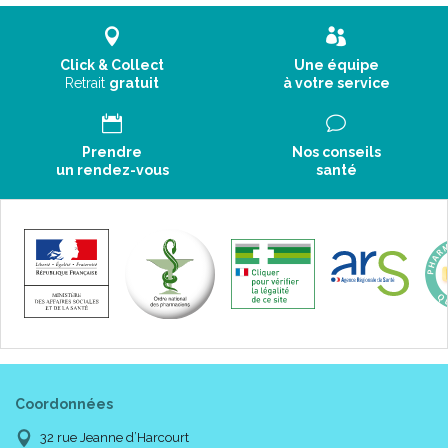
Click & Collect
Une équipe
Retrait
gratuit
à votre service
Prendre
Nos conseils
Code ACL : 9665557
un rendez-vous
santé
Code EAN : 3401096655575
Coordonnées
32 rue Jeanne d’Harcourt