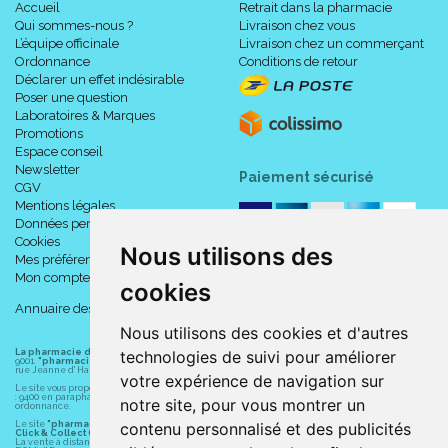
Accueil
Retrait dans la pharmacie
Qui sommes-nous ?
Livraison chez vous
L’équipe officinale
Livraison chez un commerçant
Ordonnance
Conditions de retour
Déclarer un effet indésirable
Poser une question
Laboratoires & Marques
Promotions
Espace conseil
Newsletter
Paiement sécurisé
CGV
Mentions légales
Données personnelles
Cookies
Nous utilisons des
Mes préférences Cookies
Mon compte
cookies
Annuaire des pharmacies
Nous utilisons des cookies et d'autres
La pharmacie du centre à Albert
(80300) est une pharmacie française certifiée ISO
technologies de suivi pour améliorer
9001.
"pharmacie-du-centre-albert.fr "
est le site internet de l
a pharmacie du centre
, 32
rue Jeanne d' Harcourt, 80300 Albert.
votre expérience de navigation sur
Le site vous propose un large choix de plus de 11000 références, au prix les plus bas possible
: 9400 en parapharmacie, animaux, orthopédie, matériel médical. 1700 en médicaments sans
notre site, pour vous montrer un
ordonnance.
Le site
"pharmacie-du-centre-albert.fr"
vous propose les service suivants :
contenu personnalisé et des publicités
Click & Collect (retrait gratuit dans la pharmacie).
La vente à distance chez vous et/ou chez un commerçant sur la France (Andorre, Monaco et