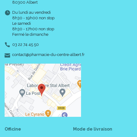
80300 Albert
Du lundi au vendredi
8h30 - 19h00 non stop
Le samedi
8h30 - 17h00 non stop
Fermé le dimanche
03 22 74 45 50
-
-
contact
@
pharmacie-du-centre-albert.fr
Officine
Mode de livraison