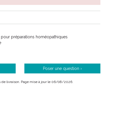
 pour préparations homéopathiques
e
Poser une question ›
ais de livraison. Page mise à jour le 06/08/2026.
oméopathique utilisé en cardiologie et en
ent des accidents vasculaires ischémiques, en cas
.