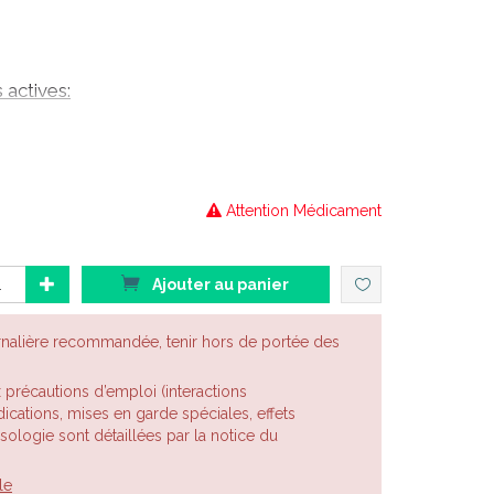
actives:
OMÉOPATHIQUES
oméopathique utilisé en cardiologie et en
Attention Médicament
ent des accidents vasculaires ischémiques, en cas
.
Ajouter au panier
les bouffées de chaleur chez les femmes
rnalière recommandée, tenir hors de portée des
x précautions d’emploi (interactions
 déroulante ci-dessous . Les choix possibles sont :
cations, mises en garde spéciales, effets
posologie sont détaillées par la notice du
le