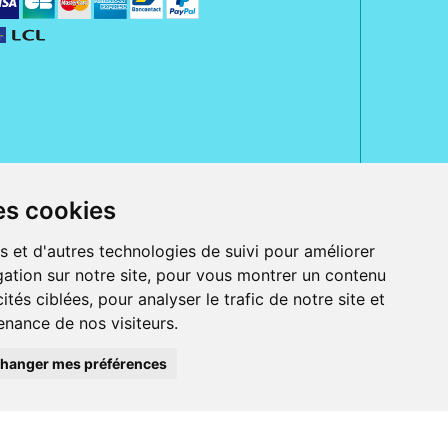
es cookies
rue Jeanne d' Harcourt, 80300 Albert.
 sans ordonnance.
s et d'autres technologies de suivi pour améliorer
ation sur notre site, pour vous montrer un contenu
ranger).
e, iPad et iPod touch), ou sur Google Play (pour Androïd 5.0 ou version
ités ciblées, pour analyser le trafic de notre site et
 Express, Bancontact, PayPal.
nance de nos visiteurs.
 beauté et bien-être ainsi que différents services : suivi personnalisé,
auté de la peau, des cheveux...), mesure de la glycémie, perruques.
s 30 ans, Pharmactiv réunit près de 1500 adhérents pharmaciens autour d' un
du matériel médical sous sa marque BetterLife.
hanger mes préférences