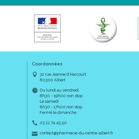
Coordonnées
32 rue Jeanne d’Harcourt
80300 Albert
Du lundi au vendredi
8h30 - 19h00 non stop
Le samedi
8h30 - 17h00 non stop
Fermé le dimanche
03 22 74 45 50
-
-
contact
@
pharmacie-du-centre-albert.fr