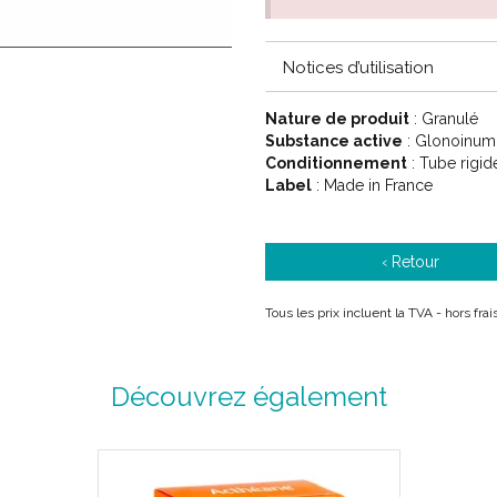
7CH Rouge
9CH Bleu
12CH Vert d'eau
Notices d’utilisation
15CH Orange
30CH Violet
Nature de produit
: Granulé
Substance active
: Glonoinum
Conditionnement
: Tube rigid
Label
: Made in France
‹ Retour
Tous les prix incluent la TVA - hors fr
PROPRIÉTÉS:
GLONOINUM est un médicament h
gynécologie.
Découvrez également
En cardiologie : pour le traitem
d'extrasystoles et de palpitations