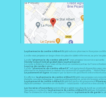
La pharmacie du centre à Albert
(80300) est une pharmacie française certifi
Le site vous propose un large choix de plus de 11000 références, au prix les 
Le site
"pharmacie-du-centre-albert.fr"
vous propose les service suivants :
Click & Collect (retrait gratuit dans la pharmacie).
La vente à distance chez vous et/ou chez un commerçant sur la France (Andorre, 
La prise de rendez-vous.
Le site
"pharmacie-du-centre-albert.fr"
est également disponible pour vos s
ultérieure) en tapant dans le moteur de recherche d' application : " Albert Pha
Le paiement en ligne
est assuré par la borne de paiement entièrement sécuri
En officine,
la pharmacie du centre à Albert
(80300) vous propose ses conseil
diabète, sevrage tabagique, risques cardiovasculaires, prise de tension artériell
La pharmacie du centre à Albert
(80300) fait partie du groupement
Pharmac
objectif commun : devenir un véritable « relais santé » au service des client
Les horaires d'ouverture
sont de 8h30 à 19h00 non stop du lundi au vendredi 
Vous pouvez contacter
la pharmacie du centre à Albert
(80300) par téléphone
Pour le dimanche et la nuit, vous pouvez trouver l
a pharmacie de garde
la pl