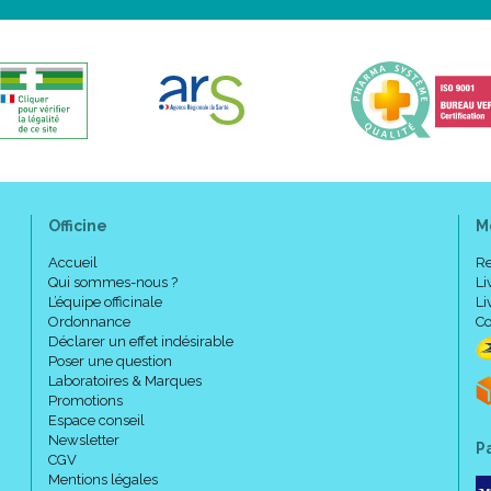
rares).
1 dose unique à prendre en 1 seu
Mode d' emploi :
Officine
M
Accueil
Re
Qui sommes-nous ?
Li
L’équipe officinale
Li
Ordonnance
Co
Déclarer un effet indésirable
Poser une question
Laboratoires & Marques
Promotions
Espace conseil
Newsletter
P
CGV
Mentions légales