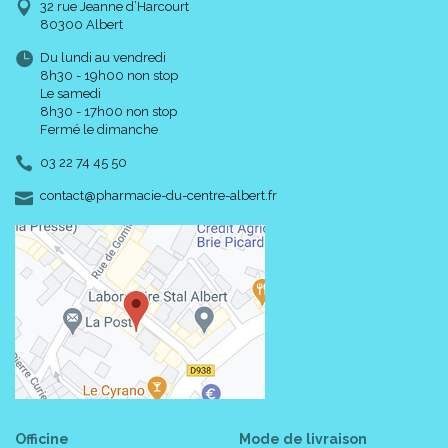
32 rue Jeanne d’Harcourt
80300 Albert
Du lundi au vendredi
8h30 - 19h00 non stop
Le samedi
8h30 - 17h00 non stop
Fermé le dimanche
03 22 74 45 50
-
-
contact
@
pharmacie-du-centre-albert.fr
Officine
Mode de livraison