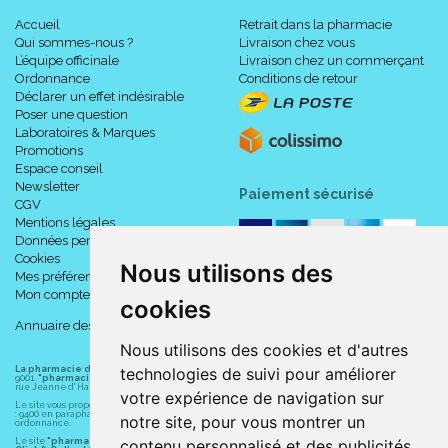
Accueil
Retrait dans la pharmacie
Qui sommes-nous ?
Livraison chez vous
L’équipe officinale
Livraison chez un commerçant
Ordonnance
Conditions de retour
Déclarer un effet indésirable
Poser une question
Laboratoires & Marques
Promotions
Espace conseil
Newsletter
Paiement sécurisé
CGV
Mentions légales
Données personnelles
Cookies
Nous utilisons des
Mes préférences Cookies
Mon compte
cookies
Annuaire des pharmacies
Nous utilisons des cookies et d'autres
La pharmacie du centre à Albert
(80300) est une pharmacie française certifiée ISO
technologies de suivi pour améliorer
9001.
"pharmacie-du-centre-albert.fr "
est le site internet de l
a pharmacie du centre
, 32
rue Jeanne d' Harcourt, 80300 Albert.
votre expérience de navigation sur
Le site vous propose un large choix de plus de 11000 références, au prix les plus bas possible
: 9400 en parapharmacie, animaux, orthopédie, matériel médical. 1700 en médicaments sans
notre site, pour vous montrer un
ordonnance.
Le site
"pharmacie-du-centre-albert.fr"
vous propose les service suivants :
contenu personnalisé et des publicités