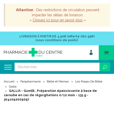
Attention
: Des restrictions de circulation peuvent
impacter les délais de livraison.
»
Cliquez ici pour en savoir plus
«
LIVRAISON À PARTIR DE
4,90€ (offerte dès 59€)
*
(sous conditions de poids)
Accueil
Parapharmacie
Bébé et Maman
Les Repas De Bébé
Gallia
GALLIA - Gumilk , Préparation épaississante à base de
caroube en cas de régurgitations 0/12 mois - 135 g -
3041092009097