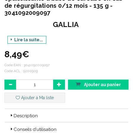
de régurgitations 0/12 mois - 135 g -
3041092009097
GALLIA
Lire la suite...
Gamme : GUMILK
8,49€
Produit : PRÉPARATION ÉPAISSISSANTE À BASE
DE CAROUBE EN CAS DE RÉGURGITATIONS
Code EAN :
3041092009097
Contenance : 135 G
Code ACL : 9200909
Ajouter au panier
Ajouter à Ma liste
Code ACL : 9200909
Code EAN : 3041092009097
Description
Conseils d'utilisation