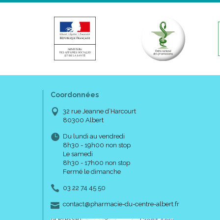
Coordonnées
32 rue Jeanne d’Harcourt
80300 Albert
Du lundi au vendredi
8h30 - 19h00 non stop
Le samedi
8h30 - 17h00 non stop
Fermé le dimanche
03 22 74 45 50
-
-
contact
@
pharmacie-du-centre-albert.fr