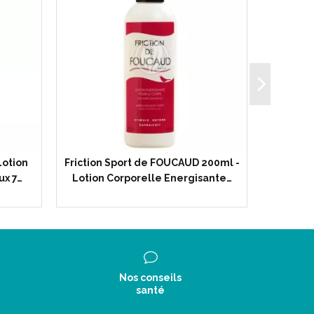
otion
Friction Sport de FOUCAUD 200ml -
FOUC
ux 7…
Lotion Corporelle Energisante…
Vitali
Nos conseils
santé