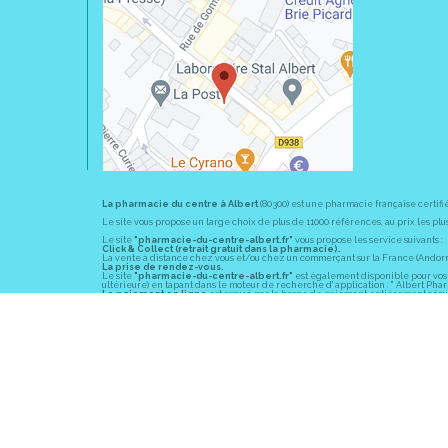
La pharmacie du centre à Albert
(80300) est une pharmacie française certifi
Le site vous propose un large choix de plus de 11000 références, au prix les 
Le site
"pharmacie-du-centre-albert.fr"
vous propose les service suivants :
Click & Collect (retrait gratuit dans la pharmacie).
La vente à distance chez vous et/ou chez un commerçant sur la France (Andorre, 
La prise de rendez-vous.
Le site
"pharmacie-du-centre-albert.fr"
est également disponible pour vos s
ultérieure) en tapant dans le moteur de recherche d' application : " Albert Pha
Le paiement en ligne
est assuré par la borne de paiement entièrement sécuri
En officine,
la pharmacie du centre à Albert
(80300) vous propose ses conseil
diabète, sevrage tabagique, risques cardiovasculaires, prise de tension artériell
La pharmacie du centre à Albert
(80300) fait partie du groupement
Pharmac
objectif commun : devenir un véritable « relais santé » au service des client
Les horaires d'ouverture
sont de 8h30 à 19h00 non stop du lundi au vendredi 
Vous pouvez contacter
la pharmacie du centre à Albert
(80300) par téléphone
Pour le dimanche et la nuit, vous pouvez trouver l
a pharmacie de garde
la pl