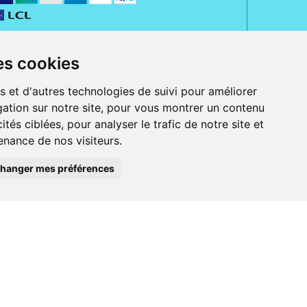
es cookies
s et d'autres technologies de suivi pour améliorer
ation sur notre site, pour vous montrer un contenu
ités ciblées, pour analyser le trafic de notre site et
nance de nos visiteurs.
rue Jeanne d' Harcourt, 80300 Albert.
 sans ordonnance.
hanger mes préférences
ranger).
e, iPad et iPod touch), ou sur Google Play (pour Androïd 5.0 ou version
 Express, Bancontact, PayPal.
 beauté et bien-être ainsi que différents services : suivi personnalisé,
auté de la peau, des cheveux...), mesure de la glycémie, perruques.
s 30 ans, Pharmactiv réunit près de 1500 adhérents pharmaciens autour d' un
du matériel médical sous sa marque BetterLife.