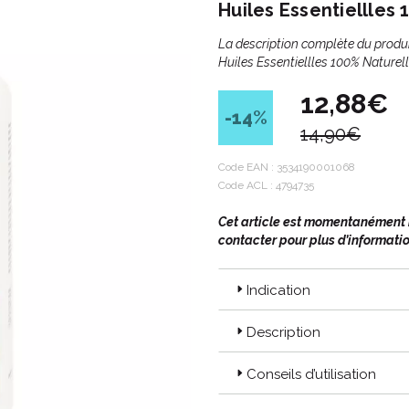
Huiles Essentiellles
La description complète du produ
Huiles Essentiellles 100% Naturel
12,88€
-14
%
14,90€
Code EAN :
3534190001068
Code ACL : 4794735
Cet article est momentanément in
contacter pour plus d’informatio
Indication
Description
Conseils d’utilisation