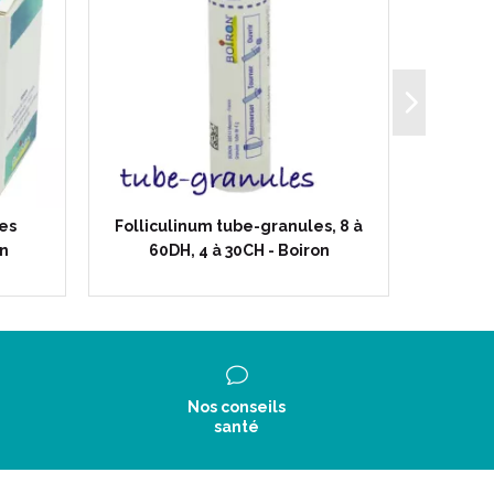
es
Folliculinum tube-granules, 8 à
Follicu
on
60DH, 4 à 30CH - Boiron
Nos conseils
santé