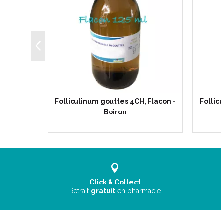
oules
Folliculinum gouttes 4CH, Flacon -
Follic
ron
Boiron
Click & Collect
Retrait
gratuit
en pharmacie