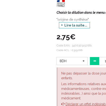
Choisir la dilution dans le menu
"origine de synthèse"
Lire la suite...
FOLLICULINUM médicament homéo
Folliculine ou oestrone (hormo
2,75€
Cette hormone est, en faibles pro
essentiellement de la transforma
l'oestradiol. Elle permet la prol
Code EAN :
3400303152661
responsable des caractères sex
Code ACL : 0315266
8DH
Ne pas dépasser la dose jou
enfants.
Les informations relatives au
médicamenteuses, contre-indi
indésirables...) ainsi que la 
médicament.
Déclarer un effet indésirab