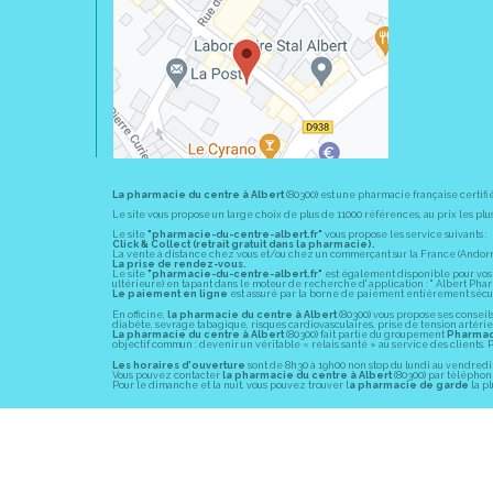
La pharmacie du centre à Albert
(80300) est une pharmacie française certifi
Le site vous propose un large choix de plus de 11000 références, au prix les 
Le site
"pharmacie-du-centre-albert.fr"
vous propose les service suivants :
Click & Collect (retrait gratuit dans la pharmacie).
La vente à distance chez vous et/ou chez un commerçant sur la France (Andorre, 
La prise de rendez-vous.
Le site
"pharmacie-du-centre-albert.fr"
est également disponible pour vos s
ultérieure) en tapant dans le moteur de recherche d' application : " Albert Pha
Le paiement en ligne
est assuré par la borne de paiement entièrement sécuri
En officine,
la pharmacie du centre à Albert
(80300) vous propose ses conseil
diabète, sevrage tabagique, risques cardiovasculaires, prise de tension artériell
La pharmacie du centre à Albert
(80300) fait partie du groupement
Pharmac
objectif commun : devenir un véritable « relais santé » au service des client
Les horaires d'ouverture
sont de 8h30 à 19h00 non stop du lundi au vendredi 
Vous pouvez contacter
la pharmacie du centre à Albert
(80300) par téléphone
Pour le dimanche et la nuit, vous pouvez trouver l
a pharmacie de garde
la pl
© 2011-2026
PHARM