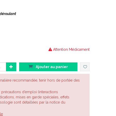
 déroulant
pathique est fabriqué à partir de cristaux de
ne oestrogénique).
portions, sécrétée par l'ovaire ; elle provient
tion au niveau du foie et des tissus graisseux de
Attention Médicament
ifération de la muqueuse utérine. Elle est également
uels féminins
Ajouter au panier
rnalière recommandée, tenir hors de portée des
x précautions d’emploi (interactions
cations, mises en garde spéciales, effets
posologie sont détaillées par la notice du
le