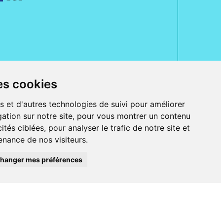
es cookies
rue Jeanne d' Harcourt, 80300 Albert.
 sans ordonnance.
s et d'autres technologies de suivi pour améliorer
ation sur notre site, pour vous montrer un contenu
ranger).
e, iPad et iPod touch), ou sur Google Play (pour Androïd 5.0 ou version
ités ciblées, pour analyser le trafic de notre site et
 Express, Bancontact, PayPal.
nance de nos visiteurs.
 beauté et bien-être ainsi que différents services : suivi personnalisé,
auté de la peau, des cheveux...), mesure de la glycémie, perruques.
s 30 ans, Pharmactiv réunit près de 1500 adhérents pharmaciens autour d' un
du matériel médical sous sa marque BetterLife.
hanger mes préférences
harmacie e-commerce