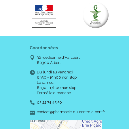
Coordonnées
32 rue Jeanne d’Harcourt
80300 Albert
Du lundi au vendredi
8h30 - 19h00 non stop
Le samedi
8h30 - 17h00 non stop
Fermé le dimanche
03 22 74 45 50
-
-
contact
@
pharmacie-du-centre-albert.fr