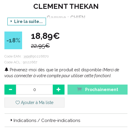
CLEMENT THEKAN
Gamme : CHIEN
Lire la suite...
Produit : FIPROKIL DUO
18,89€
FIPRONIL + PYRIPROXIFENE
-18
%
22,95€
Déclinaison : M - CHIEN de 10 à 20 kg
Conditionnement : 4 pipettes de 1.34 ml
Code EAN :
3595890226670
Code ACL : 9022667
Prévenez-moi dès que le produit est disponible
(Merci de
Code ACL : 9022667
vous connecter à votre compte pour utiliser cette fonction).
Code EAN : 3595890226670
Prochainement
Ajouter à Ma liste
Indications / Contre-indications