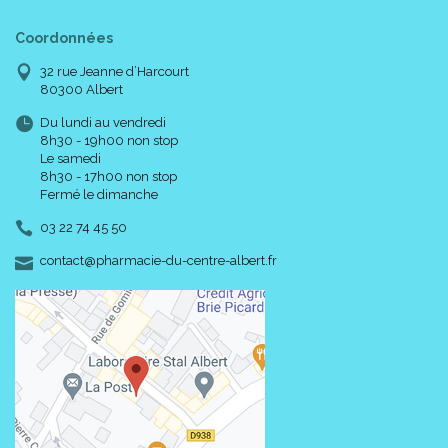
Coordonnées
32 rue Jeanne d’Harcourt
80300 Albert
Du lundi au vendredi
8h30 - 19h00 non stop
Le samedi
8h30 - 17h00 non stop
Fermé le dimanche
03 22 74 45 50
-
-
contact
@
pharmacie-du-centre-albert.fr