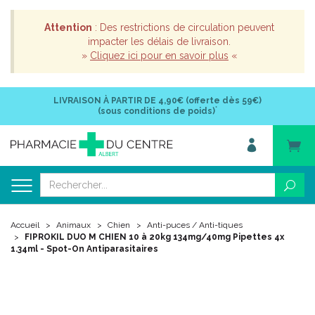
Attention
: Des restrictions de circulation peuvent
impacter les délais de livraison.
»
Cliquez ici pour en savoir plus
«
LIVRAISON À PARTIR DE
4,90€ (offerte dès 59€)
*
(sous conditions de poids)
Accueil
Animaux
Chien
Anti-puces / Anti-tiques
FIPROKIL DUO M CHIEN 10 à 20kg 134mg/40mg Pipettes 4x
1.34ml - Spot-On Antiparasitaires