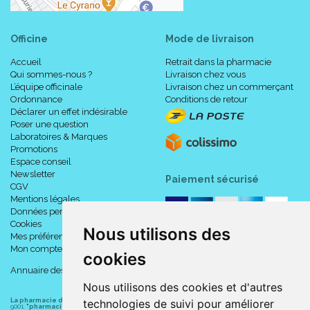
Officine
Mode de livraison
Accueil
Retrait dans la pharmacie
Qui sommes-nous ?
Livraison chez vous
L’équipe officinale
Livraison chez un commerçant
Ordonnance
Conditions de retour
Déclarer un effet indésirable
Poser une question
Laboratoires & Marques
Promotions
Espace conseil
Newsletter
Paiement sécurisé
CGV
Mentions légales
Données personnelles
Cookies
Nous utilisons des
Mes préférences Cookies
Mon compte
cookies
Annuaire des pharmacies
Nous utilisons des cookies et d'autres
La pharmacie du centre à Albert
(80300) est une pharmacie française certifiée ISO
technologies de suivi pour améliorer
9001.
"pharmacie-du-centre-albert.fr "
est le site internet de l
a pharmacie du centre
, 32