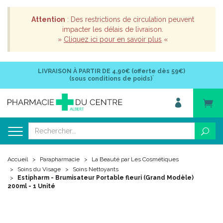
Attention
: Des restrictions de circulation peuvent
impacter les délais de livraison.
»
Cliquez ici pour en savoir plus
«
LIVRAISON À PARTIR DE
4,90€ (offerte dès 59€)
*
(sous conditions de poids)
Accueil
Parapharmacie
La Beauté par Les Cosmétiques
Soins du Visage
Soins Nettoyants
Estipharm - Brumisateur Portable fleuri (Grand Modèle)
200ml - 1 Unité