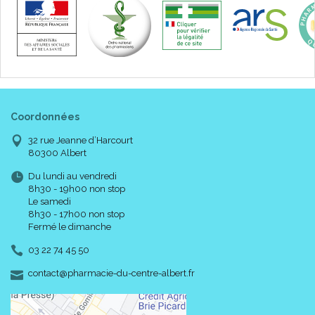
Coordonnées
32 rue Jeanne d’Harcourt
80300 Albert
Du lundi au vendredi
8h30 - 19h00 non stop
Le samedi
8h30 - 17h00 non stop
Fermé le dimanche
03 22 74 45 50
-
-
contact
@
pharmacie-du-centre-albert.fr