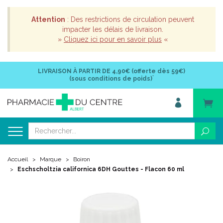
Attention
: Des restrictions de circulation peuvent
impacter les délais de livraison.
»
Cliquez ici pour en savoir plus
«
LIVRAISON À PARTIR DE
4,90€ (offerte dès 59€)
*
(sous conditions de poids)
Accueil
Marque
Boiron
Eschscholtzia californica 6DH Gouttes - Flacon 60 ml