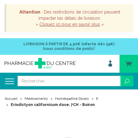
Attention
: Des restrictions de circulation peuvent
impacter les délais de livraison.
»
Cliquez ici pour en savoir plus
«
LIVRAISON À PARTIR DE
4,90€ (offerte dès 59€)
*
(sous conditions de poids)
Accueil
Médicaments
Homéopathie Doses
E
Eriodictyon californicum dose, 7CH - Boiron