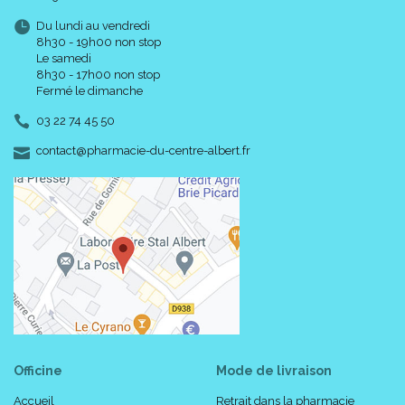
Du lundi au vendredi
8h30 - 19h00 non stop
Le samedi
8h30 - 17h00 non stop
Fermé le dimanche
03 22 74 45 50
-
-
contact
@
pharmacie-du-centre-albert.fr
Officine
Mode de livraison
Accueil
Retrait dans la pharmacie