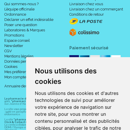
Qui sommes-nous ?
Livraison chez vous
L’équipe officinale
Livraison chez un commerçant
Ordonnance
Conditions de retour
Déclarer un effet indésirable
Poser une question
Laboratoires & Marques
Promotions
Espace conseil
Newsletter
Paiement sécurisé
CGV
Mentions légales
Données personnelles
Cookies
Nous utilisons des
Mes préférences Cookies
Mon compte
cookies
Annuaire des pharmacies
Nous utilisons des cookies et d'autres
La pharmacie du centre à Albert
(80300) est une pharmacie française certifiée ISO
technologies de suivi pour améliorer
9001.
"pharmacie-du-centre-albert.fr "
est le site internet de l
a pharmacie du centre
, 32
rue Jeanne d' Harcourt, 80300 Albert.
votre expérience de navigation sur
Le site vous propose un large choix de plus de 11000 références, au prix les plus bas possible
: 9400 en parapharmacie, animaux, orthopédie, matériel médical. 1700 en médicaments sans
notre site, pour vous montrer un
ordonnance.
Le site
"pharmacie-du-centre-albert.fr"
vous propose les service suivants :
contenu personnalisé et des publicités
Click & Collect (retrait gratuit dans la pharmacie).
La vente à distance chez vous et/ou chez un commerçant sur la France (Andorre, Monaco et
ciblées, pour analyser le trafic de notre
DOM), l' Europe et le monde entier (livraison assuré par Colissimo et ses partenaires à l'
étranger).