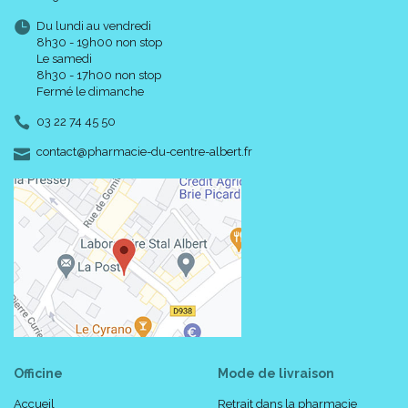
Du lundi au vendredi
8h30 - 19h00 non stop
Le samedi
8h30 - 17h00 non stop
Fermé le dimanche
03 22 74 45 50
-
-
contact
@
pharmacie-du-centre-albert.fr
Officine
Mode de livraison
Accueil
Retrait dans la pharmacie