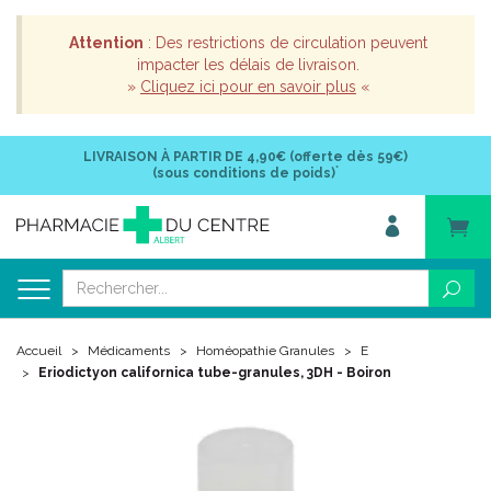
Attention
: Des restrictions de circulation peuvent
impacter les délais de livraison.
»
Cliquez ici pour en savoir plus
«
LIVRAISON À PARTIR DE
4,90€ (offerte dès 59€)
*
(sous conditions de poids)
Accueil
Médicaments
Homéopathie Granules
E
Eriodictyon californica tube-granules, 3DH - Boiron