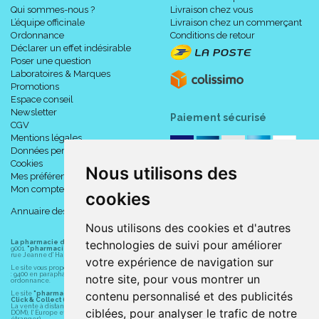
Qui sommes-nous ?
Livraison chez vous
L’équipe officinale
Livraison chez un commerçant
Ordonnance
Conditions de retour
Déclarer un effet indésirable
Poser une question
Laboratoires & Marques
Promotions
Espace conseil
Newsletter
Paiement sécurisé
CGV
Mentions légales
Données personnelles
Cookies
Nous utilisons des
Mes préférences Cookies
Mon compte
cookies
Annuaire des pharmacies
Nous utilisons des cookies et d'autres
technologies de suivi pour améliorer
La pharmacie du centre à Albert
(80300) est une pharmacie française certifiée ISO
9001.
"pharmacie-du-centre-albert.fr "
est le site internet de l
a pharmacie du centre
, 32
rue Jeanne d' Harcourt, 80300 Albert.
votre expérience de navigation sur
Le site vous propose un large choix de plus de 11000 références, au prix les plus bas possible
: 9400 en parapharmacie, animaux, orthopédie, matériel médical. 1700 en médicaments sans
notre site, pour vous montrer un
ordonnance.
contenu personnalisé et des publicités
Le site
"pharmacie-du-centre-albert.fr"
vous propose les service suivants :
Click & Collect (retrait gratuit dans la pharmacie).
La vente à distance chez vous et/ou chez un commerçant sur la France (Andorre, Monaco et
ciblées, pour analyser le trafic de notre
DOM), l' Europe et le monde entier (livraison assuré par Colissimo et ses partenaires à l'
étranger).