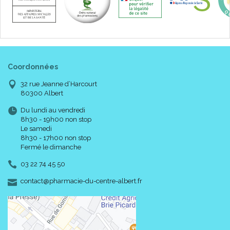
Coordonnées
32 rue Jeanne d’Harcourt
80300 Albert
Du lundi au vendredi
8h30 - 19h00 non stop
Le samedi
8h30 - 17h00 non stop
Fermé le dimanche
03 22 74 45 50
-
-
contact
@
pharmacie-du-centre-albert.fr