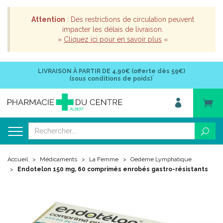
Attention
: Des restrictions de circulation peuvent
impacter les délais de livraison.
»
Cliquez ici pour en savoir plus
«
LIVRAISON À PARTIR DE
4,90€ (offerte dès 59€)
*
(sous conditions de poids)
Accueil
Médicaments
La Femme
Oedème Lymphatique
Endotelon 150 mg, 60 comprimés enrobés gastro-résistants