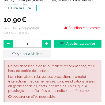
veinolymphatique (jambes lourdes, douleurs, impatiences du
primodécubitus).
Lire la suite...
2- Traitement du lymphoedème du membre supérieur après
traitement radiochirurgical du cancer du sein : - en complément
10,90€
des méthodes physiques et surtout de la contention élastique
adaptée, - utilisé seul, chez les patientes ne pouvant bénéficier
Attention Médicament
Code EAN :
3400936367098
du traitement physique qui est le traitement princeps du
Code ACL : 3636709
lymphoedème.
Ajouter au panier
Ajouter à Ma liste
Ne pas dépasser la dose journalière recommandée, tenir
hors de portée des enfants.
Les informations relatives aux précautions d’emploi
(interactions médicamenteuses, contre-indications, mises
en garde spéciales, effets indésirables...) ainsi que la
posologie sont détaillées par la notice du médicament.
Déclarer un effet indésirable