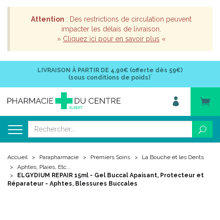
Attention
: Des restrictions de circulation peuvent
impacter les délais de livraison.
»
Cliquez ici pour en savoir plus
«
LIVRAISON À PARTIR DE
4,90€ (offerte dès 59€)
*
(sous conditions de poids)
Accueil
Parapharmacie
Premiers Soins
La Bouche et les Dents
Aphtes, Plaies, Etc...
ELGYDIUM REPAIR 15ml - Gel Buccal Apaisant, Protecteur et
Réparateur - Aphtes, Blessures Buccales