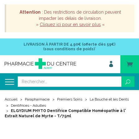
Attention
: Des restrictions de circulation peuvent
impacter les délais de livraison.
»
Cliquez ici pour en savoir plus
«
LIVRAISON À PARTIR DE
4,90€ (offerte dès 59€)
*
(sous conditions de poids)
Accueil
Parapharmacie
Premiers Soins
La Bouche et les Dents
Dentifrices - Adultes
ELGYDIUM PHYTO Dentifrice Compatible Homéopathie à l'
Extrait Naturel de Myrte - T/75ml