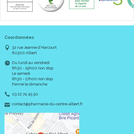
Code ACL : 6034036
Code EAN : 3577056017520
Coordonnées
32 rue Jeanne d’Harcourt
80300 Albert
Du lundi au vendredi
8h30 - 19h00 non stop
Le samedi
8h30 - 17h00 non stop
Fermé le dimanche
03 22 74 45 50
-
-
contact
@
pharmacie-du-centre-albert.fr