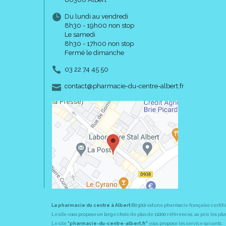
Du lundi au vendredi
8h30 - 19h00 non stop
Le samedi
8h30 - 17h00 non stop
Fermé le dimanche
03 22 74 45 50
-
-
contact
@
pharmacie-du-centre-albert.fr
La pharmacie du centre à Albert
(80300) est une pharmacie française certifi
Le site vous propose un large choix de plus de 11000 références, au prix les 
Le site
"pharmacie-du-centre-albert.fr"
vous propose les service suivants :