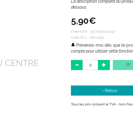
La description complète du produit
dessous.
5,90€
Code EAN :
3577056025297
Code ACL : 5602529
Prévenez-moi dès que le prod
compte pour utiliser cette fonction
‹ Retour
Tous les prix incluent la TVA - hors fra