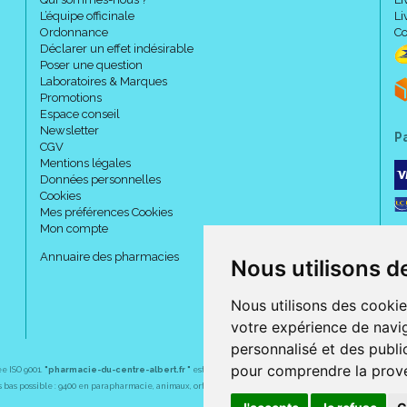
L’équipe officinale
Li
Ordonnance
Co
Déclarer un effet indésirable
Poser une question
Laboratoires & Marques
Promotions
Espace conseil
Newsletter
P
CGV
Mentions légales
Données personnelles
Cookies
Mes préférences Cookies
Mon compte
Annuaire des pharmacies
Nous utilisons d
Nous utilisons des cookie
votre expérience de navig
personnalisé et des public
pour comprendre la prove
ée ISO 9001.
"pharmacie-du-centre-albert.fr "
est le site internet de l
a pharmacie du centre
, 32 
plus bas possible : 9400 en parapharmacie, animaux, orthopédie, matériel médical. 1700 en médicaments