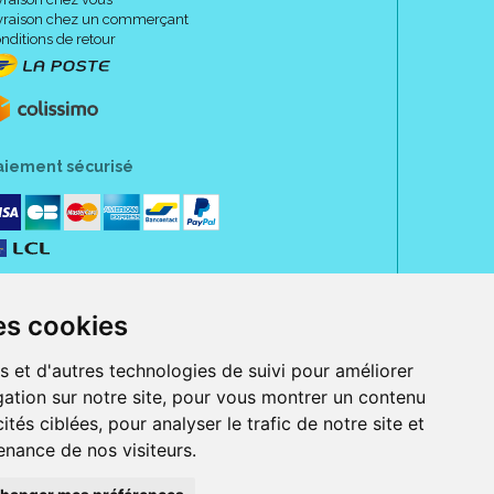
vraison chez un commerçant
nditions de retour
aiement sécurisé
es cookies
s et d'autres technologies de suivi pour améliorer
ation sur notre site, pour vous montrer un contenu
ités ciblées, pour analyser le trafic de notre site et
nance de nos visiteurs.
rue Jeanne d' Harcourt, 80300 Albert.
 sans ordonnance.