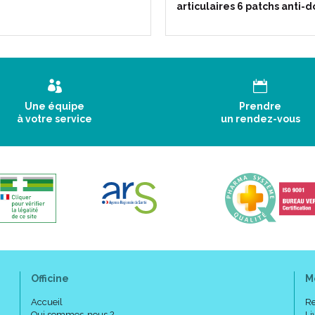
articulaires 6 patchs anti-
Une équipe
Prendre
à votre service
un rendez-vous
Officine
M
Accueil
Re
Qui sommes-nous ?
Li