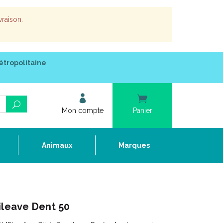
vraison.
étropolitaine
Mon compte
Panier
e
Animaux
Marques
ileave Dent 50