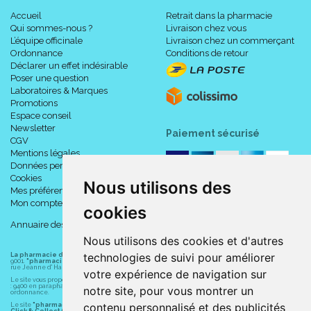
Accueil
Retrait dans la pharmacie
Qui sommes-nous ?
Livraison chez vous
L’équipe officinale
Livraison chez un commerçant
Ordonnance
Conditions de retour
Déclarer un effet indésirable
Poser une question
Laboratoires & Marques
Promotions
Espace conseil
Newsletter
Paiement sécurisé
CGV
Mentions légales
Données personnelles
Cookies
Nous utilisons des
Mes préférences Cookies
Mon compte
cookies
Annuaire des pharmacies
Nous utilisons des cookies et d'autres
technologies de suivi pour améliorer
La pharmacie du centre à Albert
(80300) est une pharmacie française certifiée ISO
9001.
"pharmacie-du-centre-albert.fr "
est le site internet de l
a pharmacie du centre
, 32
rue Jeanne d' Harcourt, 80300 Albert.
votre expérience de navigation sur
Le site vous propose un large choix de plus de 11000 références, au prix les plus bas possible
: 9400 en parapharmacie, animaux, orthopédie, matériel médical. 1700 en médicaments sans
notre site, pour vous montrer un
ordonnance.
contenu personnalisé et des publicités
Le site
"pharmacie-du-centre-albert.fr"
vous propose les service suivants :
Click & Collect (retrait gratuit dans la pharmacie).