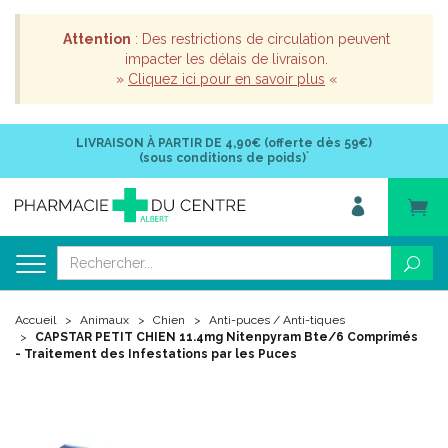
Attention
: Des restrictions de circulation peuvent
impacter les délais de livraison.
»
Cliquez ici pour en savoir plus
«
LIVRAISON À PARTIR DE
4,90€ (offerte dès 59€)
*
(sous conditions de poids)
Accueil
Animaux
Chien
Anti-puces / Anti-tiques
CAPSTAR PETIT CHIEN 11.4mg Nitenpyram Bte/6 Comprimés
- Traitement des Infestations par les Puces