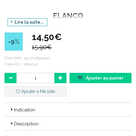
ELANCO
Lire la suite...
Gamme : CAPSTAR
14,50€
Produit : PETIT CHIEN 11.4 mg NITENPYRAM
-9
%
15,90€
Conditionnement : boite de 6 comprimés
Code EAN :
5420036940401
Code ACL : 3694040
Code ACL : 3694040
Code EAN : 5420036940401
Ajouter au panier
Ajouter à Ma liste
Indication
Description