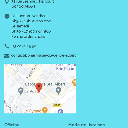
32 rue Jeanne d’Harcourt
80300 Albert
Du lundi au vendredi
8h30 - 19h00 non stop
Le samedi
8h30 - 17h00 non stop
Fermé le dimanche
03 22 74 45 50
-
-
contact
@
pharmacie-du-centre-albert.fr
Officine
Mode de livraison