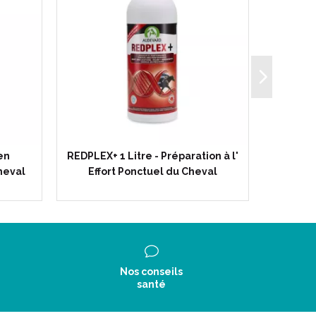
en
REDPLEX+ 1 Litre - Préparation à l'
EKY
heval
Effort Ponctuel du Cheval
G
Nos conseils
santé