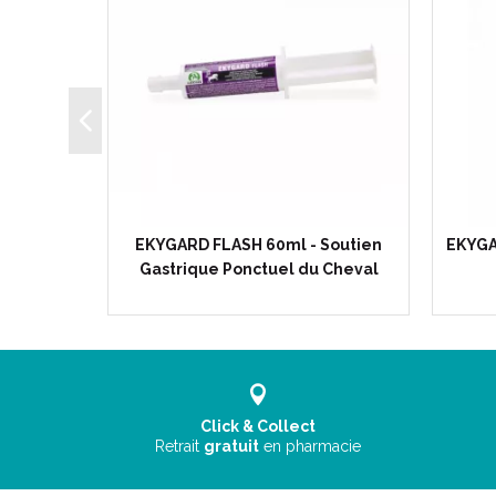
Maternisé
EKYGARD FLASH 60ml - Soutien
EKYGA
lain
Gastrique Ponctuel du Cheval
Click & Collect
Retrait
gratuit
en pharmacie