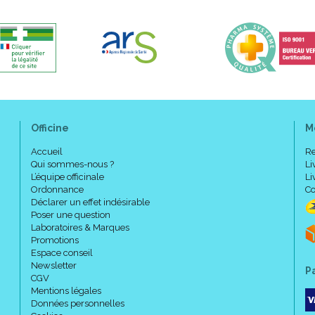
Officine
M
Accueil
Re
Qui sommes-nous ?
Li
L’équipe officinale
Li
Ordonnance
Co
Déclarer un effet indésirable
Poser une question
Laboratoires & Marques
Promotions
Espace conseil
Newsletter
P
CGV
Mentions légales
Données personnelles