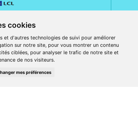
es cookies
s et d'autres technologies de suivi pour améliorer
ation sur notre site, pour vous montrer un contenu
ités ciblées, pour analyser le trafic de notre site et
nance de nos visiteurs.
rue Jeanne d' Harcourt, 80300 Albert.
 sans ordonnance.
hanger mes préférences
ranger).
e, iPad et iPod touch), ou sur Google Play (pour Androïd 5.0 ou version
 Express, Bancontact, PayPal.
 beauté et bien-être ainsi que différents services : suivi personnalisé,
auté de la peau, des cheveux...), mesure de la glycémie, perruques.
s 30 ans, Pharmactiv réunit près de 1500 adhérents pharmaciens autour d' un
du matériel médical sous sa marque BetterLife.
harmacie e-commerce