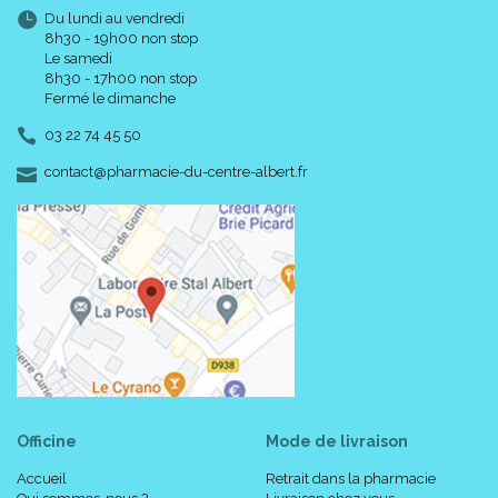
Du lundi au vendredi
8h30 - 19h00 non stop
Le samedi
8h30 - 17h00 non stop
Fermé le dimanche
03 22 74 45 50
-
-
contact
@
pharmacie-du-centre-albert.fr
Officine
Mode de livraison
Accueil
Retrait dans la pharmacie