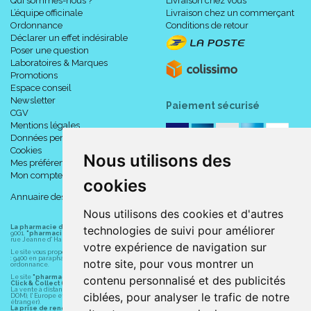
Qui sommes-nous ?
Livraison chez vous
L’équipe officinale
Livraison chez un commerçant
Ordonnance
Conditions de retour
Déclarer un effet indésirable
Poser une question
Laboratoires & Marques
Promotions
Espace conseil
Newsletter
Paiement sécurisé
CGV
Mentions légales
Données personnelles
Cookies
Nous utilisons des
Mes préférences Cookies
Mon compte
cookies
Annuaire des pharmacies
Nous utilisons des cookies et d'autres
technologies de suivi pour améliorer
La pharmacie du centre à Albert
(80300) est une pharmacie française certifiée ISO
9001.
"pharmacie-du-centre-albert.fr "
est le site internet de l
a pharmacie du centre
, 32
rue Jeanne d' Harcourt, 80300 Albert.
votre expérience de navigation sur
Le site vous propose un large choix de plus de 11000 références, au prix les plus bas possible
: 9400 en parapharmacie, animaux, orthopédie, matériel médical. 1700 en médicaments sans
notre site, pour vous montrer un
ordonnance.
contenu personnalisé et des publicités
Le site
"pharmacie-du-centre-albert.fr"
vous propose les service suivants :
Click & Collect (retrait gratuit dans la pharmacie).
La vente à distance chez vous et/ou chez un commerçant sur la France (Andorre, Monaco et
ciblées, pour analyser le trafic de notre
DOM), l' Europe et le monde entier (livraison assuré par Colissimo et ses partenaires à l'
étranger).
La prise de rendez-vous.