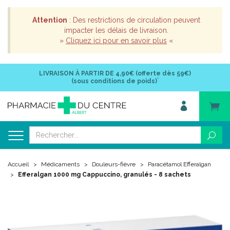
Attention
: Des restrictions de circulation peuvent
impacter les délais de livraison.
»
Cliquez ici pour en savoir plus
«
LIVRAISON À PARTIR DE
4,90€ (offerte dès 59€)
*
(sous conditions de poids)
Accueil
Médicaments
Douleurs-fièvre
Paracétamol Efferalgan
Efferalgan 1000 mg Cappuccino, granulés - 8 sachets