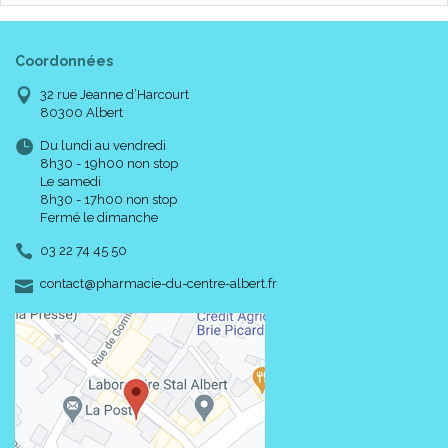
Coordonnées
32 rue Jeanne d’Harcourt
80300 Albert
Du lundi au vendredi
8h30 - 19h00 non stop
Le samedi
8h30 - 17h00 non stop
Fermé le dimanche
03 22 74 45 50
-
-
contact
@
pharmacie-du-centre-albert.fr