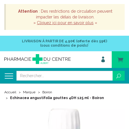
Attention
: Des restrictions de circulation peuvent
impacter les délais de livraison.
»
Cliquez ici pour en savoir plus
«
LIVRAISON À PARTIR DE
4,90€ (offerte dès 59€)
*
(sous conditions de poids)
Accueil
Marque
Boiron
Echinacea angustifolia gouttes 4DH 125 ml - Boiron