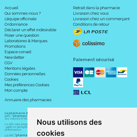
Accueil
Retrait dans la pharmacie
Qui sommes-nous ?
Livraison chez vous
L’équipe officinale
Livraison chez un commerçant
Ordonnance
Conditions de retour
Déclarer un effet indésirable
Poser une question
Laboratoires & Marques
Promotions
Espace conseil
Newsletter
Paiement sécurisé
CGV
Mentions légales
Données personnelles
Cookies
Mes préférences Cookies
Mon compte
Annuaire des pharmacies
La pharmacie du centre à Albert
(80300) est une pharmacie française certifiée ISO
9001.
"pharmacie-du-centre-albert.fr "
est le site internet de l
a pharmacie du centre
, 32
rue Jeanne d' Harcourt, 80300 Albert.
Nous utilisons des
Le site vous propose un large choix de plus de 11000 références, au prix les plus bas possible
: 9400 en parapharmacie, animaux, orthopédie, matériel médical. 1700 en médicaments sans
ordonnance.
cookies
Le site
"pharmacie-du-centre-albert.fr"
vous propose les service suivants :