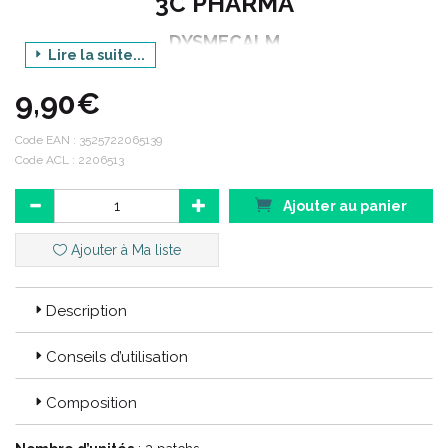
3C PHARMA
DYSMECALM
Lire la suite...
PATCHS
9,90€
REGLES DIFFICILES
Code EAN :
3525722065139
Code ACL : 2206513
Code EAN : 3525722065139
Ajouter au panier
Code ACL : 2206513
Ajouter à Ma liste
Description
Conseils d’utilisation
Composition