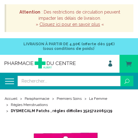
Attention
: Des restrictions de circulation peuvent
impacter les délais de livraison.
»
Cliquez ici pour en savoir plus
«
LIVRAISON À PARTIR DE
4,90€ (offerte dès 59€)
*
(sous conditions de poids)
Accueil
Parapharmacie
Premiers Soins
La Femme
Règles Menstruations
DYSMECALM Patchs , régles difficiles 3525722065139