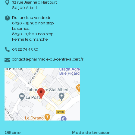
32 rue Jeanne d’Harcourt
80300 Albert
Du lundi au vendredi
8h30 - 19h00 non stop
Le samedi
8h30 - 17h00 non stop
Fermé le dimanche
03 22 74 45 50
-
-
contact
@
pharmacie-du-centre-albert.fr
Officine
Mode de livraison