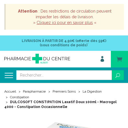
Attention
: Des restrictions de circulation peuvent
impacter les délais de livraison.
»
Cliquez ici pour en savoir plus
«
LIVRAISON À PARTIR DE
4,90€ (offerte dès 59€)
*
(sous conditions de poids)
Accueil
Parapharmacie
Premiers Soins
La Digestion
Constipation
DULCOSOFT CONSTIPATION Laxatif Doux 100ml - Macrogol
4000 - Constipation Occasionnelle