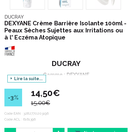
DUCRAY
DEXYANE Crème Barrière Isolante 100ml -
Peaux Sèches Sujettes aux Irritations ou
à l' Eczéma Atopique
DUCRAY
Gamme : DEXYANE
Lire la suite...
Produit : CREME BARRIERE ISOLANTE
14,50€
Contenance : 100 ml
-3
%
15,00€
DEXYANE, DEXYANE MED – Soin des eczémas :
Code EAN :
3282770203196
Code ACL : 6161396
Les peaux sèches sujettes à l’eczéma atopique nécessitent
une prise en charge au quotidien avec des soins adaptés,