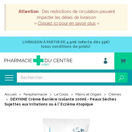
Attention
: Des restrictions de circulation peuvent
impacter les délais de livraison.
»
Cliquez ici pour en savoir plus
«
LIVRAISON À PARTIR DE
4,90€ (offerte dès 59€)
*
(sous conditions de poids)
Accueil
Parapharmacie
Le Corps
Mains et Ongles
Crèmes
DEXYANE Crème Barrière Isolante 100ml - Peaux Sèches
Sujettes aux Irritations ou à l' Eczéma Atopique