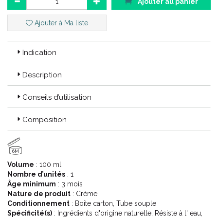
Ajouter au panier
même en l’ absence de plaques visibles sur la peau.
Les gammes DEXYANE soins dermo-cosmétiques et
DEXYANE MeD dispositifs médicaux, ont été conçues pour
Ajouter à Ma liste
prendre soin des peaux très sèches sujettes à l’ eczéma
atopique, aux irritations de contact, chronique des mains, ou
des paupières.
Indication
Les soins dermo-cosmétiques DEXYANE et traitements
DEXYANE MeD peuvent être utilisés seuls, en association ou
Description
en relais des traitements médicamenteux.
Conseils d’utilisation
Code ACL : 6161396
Code EAN : 3282770203196
Composition
6M
Volume
: 100 ml
Nombre d’unités
: 1
Âge minimum
: 3 mois
Nature de produit
: Crème
Conditionnement
: Boite carton, Tube souple
Spécificité(s)
: Ingrédients d'origine naturelle, Résiste à l' eau,