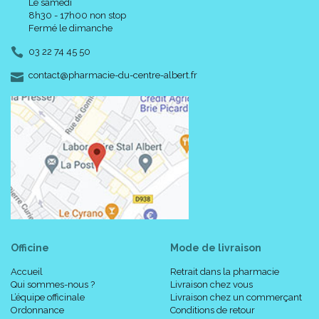
Le samedi
8h30 - 17h00 non stop
Fermé le dimanche
03 22 74 45 50
-
-
contact
@
pharmacie-du-centre-albert.fr
Officine
Mode de livraison
Accueil
Retrait dans la pharmacie
Qui sommes-nous ?
Livraison chez vous
L’équipe officinale
Livraison chez un commerçant
Ordonnance
Conditions de retour