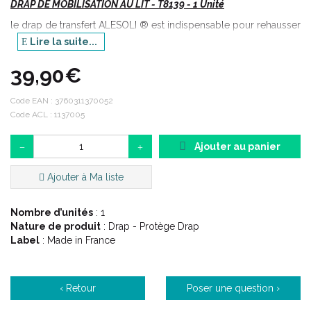
DRAP DE MOBILISATION AU LIT - T8139 - 1 Unité
le drap de transfert ALESOLI ® est indispensable pour rehausser
ou mobiliser confortablement un patient atone au domicile.
Lire la suite...
Inséré sous le patient, l’effet de glisse allège la charge de travail
39,90€
des soignants et contribue à la prévention des escarres.
ALESOLI ® s’utilise sur tous types de couchages.
Code EAN :
3760311370052
Code ACL : 1137005
Vte/NR
Ajouter au panier
Indications :
Ajouter à Ma liste
Ce drap est l' auxiliaire indispensable pour réhausser ou
Nombre d’unités
: 1
mobiliser confortablement au lit un patient atone.
Nature de produit
: Drap - Protège Drap
Label
: Made in France
Description :
‹ Retour
Poser une question ›