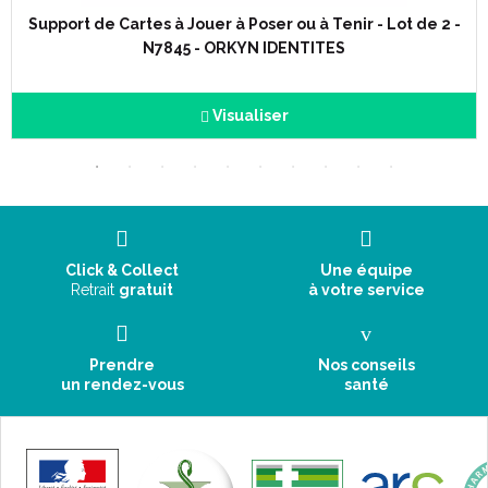
Composition : nylon perméable.
Lavable à 65°C.
Support de Cartes à Jouer à Poser ou à Tenir - Lot de 2 -
Enduction polyuréthane traitée silicone.
N7845 - ORKYN IDENTITES
Fabriqué en France.
Charge max : 300kg
Visualiser
Click & Collect
Une équipe
Retrait
gratuit
à votre service
Prendre
Nos conseils
un rendez-vous
santé