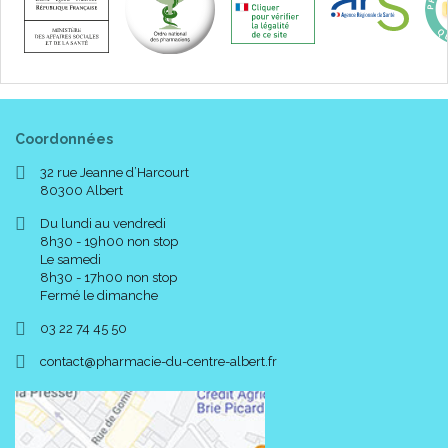
Coordonnées
32 rue Jeanne d’Harcourt
80300 Albert
Du lundi au vendredi
8h30 - 19h00 non stop
Le samedi
8h30 - 17h00 non stop
Fermé le dimanche
03 22 74 45 50
-
-
contact
@
pharmacie-du-centre-albert.fr