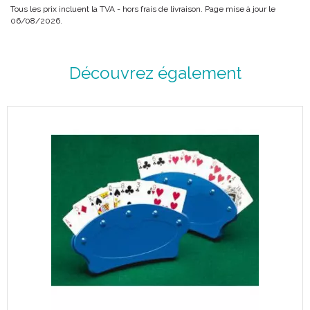
Une aide précieuse pour la mobilisation des personnes
Tous les prix incluent la TVA - hors frais de livraison. Page mise à jour le
dépendantes.
06/08/2026.
Pour la manipulation d’ un patient, le Drap de Glisse est un
dispositif qui facilite la translation
latérale et verticale ainsi que le rehaussement d’ un patient
Découvrez également
allongé dans un lit.
L’ effet de glisse facilite le travail du personnel soignant en
réduisant les frottements dus au
poids du patient pendant les manipulations.
Il est composé d’ un tube en polyester de tissu synthétique
en enduction de polyuréthane,
les deux couches de tissu en contact coulissent l’ une sur l’
autre.
L' effet de glisse allège la charge de travail du soignant et
contribue à la prévention des escarres.
Il s' utilise sur tout type de matelas.
Caractéristiques :
Dispositifs médical de Classe 1.
Dimensions : 130 x 70 cm.