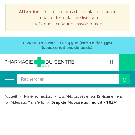
Attention
: Des restrictions de circulation peuvent
impacter les délais de livraison.
»
Cliquez ici pour en savoir plus
«
LIVRAISON À PARTIR DE
4,90€ (offerte dès 59€)
*
(sous conditions de poids)
Accueil
Matériel médical
Lits Médicalisés et son Environnement
Aides aux Transferts
Drap de Mobilisation au Lit - T8139