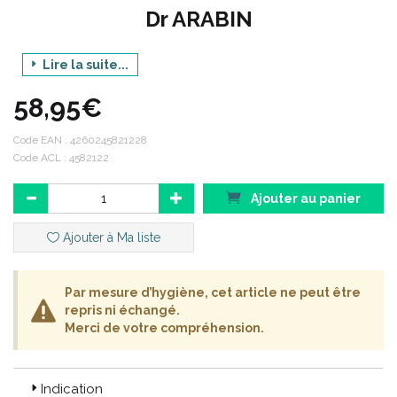
Dr ARABIN
Lire la suite...
Le pessaire est un dispositif médical qui s’ insère dans le vagin
pour soutenir les organes dans le cadre :
58,95€
d' un prolapsus.
Code EAN :
4260245821228
d' une descente d' organe légère.
Code ACL : 4582122
d' une incontinence.
d' une grossesse.
Ajouter au panier
Le pessaire représente dans certains cas une alternative à la
Ajouter à Ma liste
chirurgie et à la prothèse vaginale (il peut être efficace même
dans les cas de prolapsus très importants), lorsque la patiente
refuse la chirurgie, ou bien s' il y a contre-indication. Le pessaire
permet également de prendre le temps d' organiser sa
Par mesure d’hygiène, cet article ne peut être
chirurgie, ou bien d' analyser l' efficacité d' une opération dans
repris ni échangé.
le traitement de certains symptômes comme l' incontinence.
Merci de votre compréhension.
Il existe aujourd' hui de nombreux modèles de pessaires, ce qui
permet d' adapter parfaitement le dispositif à la morphologie de
Indication
la patiente et à sa pathologie, ainsi qu' à ses besoins et