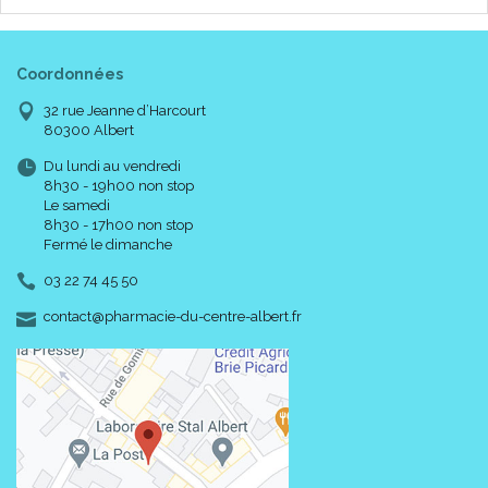
Coordonnées
32 rue Jeanne d’Harcourt
80300 Albert
Du lundi au vendredi
8h30 - 19h00 non stop
Le samedi
8h30 - 17h00 non stop
Fermé le dimanche
03 22 74 45 50
-
-
contact
@
pharmacie-du-centre-albert.fr