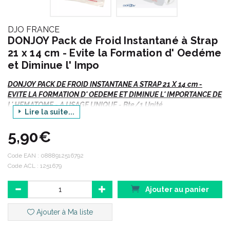
DJO FRANCE
DONJOY Pack de Froid Instantané à Strap
21 x 14 cm - Evite la Formation d' Oedéme
et Diminue l' Impo
DONJOY PACK DE FROID INSTANTANE A STRAP 21 X 14 cm -
EVITE LA FORMATION D' OEDEME ET DIMINUE L' IMPORTANCE DE
L' HEMATOME - A USAGE UNIQUE - Bte/1 Unité
Lire la suite...
>> Existe également SANS SRTAP dimension 21 x 14 cm
.
5,90€
Code EAN :
0888912516792
Indications :
Code ACL : 1251679
Ajouter au panier
Usage instantané et unique : urgence de terrain, activités de
loisirs.
Ajouter à Ma liste