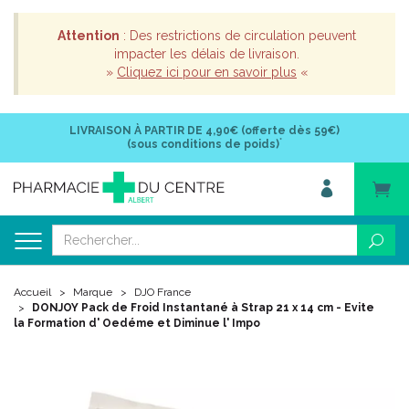
Attention
: Des restrictions de circulation peuvent
impacter les délais de livraison.
»
Cliquez ici pour en savoir plus
«
LIVRAISON À PARTIR DE
4,90€ (offerte dès 59€)
*
(sous conditions de poids)
Accueil
Marque
DJO France
DONJOY Pack de Froid Instantané à Strap 21 x 14 cm - Evite
la Formation d' Oedéme et Diminue l' Impo