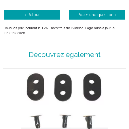
Caractéristiques :
‹ Retour
Poser une question ›
Le froid a un effet antalgique par ralentissement de la
Tous les prix incluent la TVA - hors frais de livraison. Page mise à jour le
conduction nerveuse.
08/08/2026.
Il évite également la formation d’oedème et diminue l’
importance de l’ hématome.
Découvrez également
Code ACL : 7264593 / 1251679
Code EAN : 3401072645934 / 0888912516792