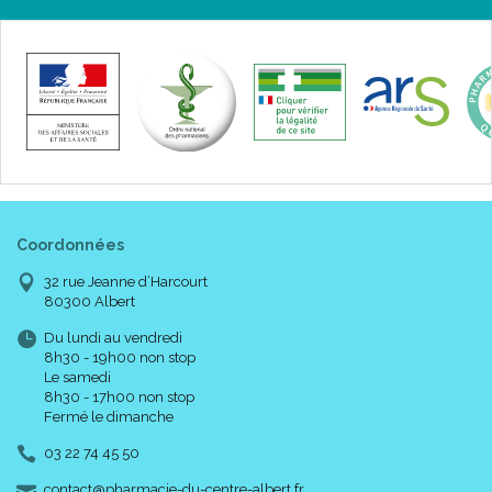
Coordonnées
32 rue Jeanne d’Harcourt
80300 Albert
Du lundi au vendredi
8h30 - 19h00 non stop
Le samedi
8h30 - 17h00 non stop
Fermé le dimanche
03 22 74 45 50
-
-
contact
@
pharmacie-du-centre-albert.fr