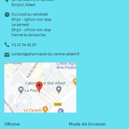
80300 Albert
Du lundi au vendredi
8h30 - 19h00 non stop
Le samedi
8h30 - 17h00 non stop
Fermé le dimanche
03 22 74 45 50
-
-
contact
@
pharmacie-du-centre-albert.fr
Codes :
Taille
Pointure
Code
ACL
/ EAN
XS
< 34
34010
4332182
9
S
34 - 37.5
34010
4332199
7
M
38 - 43.5
34010
4332207
9
Officine
Mode de livraison
L
44 - 46.5
34010
4332213
0