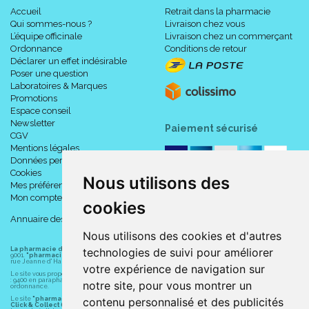
Accueil
Retrait dans la pharmacie
XL
≥ 47
34010
4332236
9
Qui sommes-nous ?
Livraison chez vous
L’équipe officinale
Livraison chez un commerçant
Ordonnance
Conditions de retour
Si vous commandez, n' oubliez pas de préciser :
Déclarer un effet indésirable
Poser une question
Votre TAILLE ou votre POINTURE.
Laboratoires & Marques
OU
Promotions
le code ACL / EAN correspondant.
Espace conseil
Newsletter
Paiement sécurisé
CGV
Mentions légales
Données personnelles
Le saviez-vous ?
Cookies
Nous utilisons des
Mes préférences Cookies
Mon compte
cookies
Les bottes d’ immobilisation facilitent l’ appui partiel lorsque
Annuaire des pharmacies
ce dernier est autorisé, ce qui génère des micro-contraintes
Nous utilisons des cookies et d'autres
connues pour favoriser la consolidation des structures
osseuses.
La pharmacie du centre à Albert
(80300) est une pharmacie française certifiée ISO
technologies de suivi pour améliorer
9001.
"pharmacie-du-centre-albert.fr "
est le site internet de l
a pharmacie du centre
, 32
rue Jeanne d' Harcourt, 80300 Albert.
Pionnier dans le domaine de l’ orthopédie, Aircast® a créé il
votre expérience de navigation sur
Le site vous propose un large choix de plus de 11000 références, au prix les plus bas possible
y a plus de 30 ans la première botte d’ immobilisation
: 9400 en parapharmacie, animaux, orthopédie, matériel médical. 1700 en médicaments sans
notre site, pour vous montrer un
ordonnance.
permettant de remplacer un plâtre.
Le site
"pharmacie-du-centre-albert.fr"
vous propose les service suivants :
contenu personnalisé et des publicités
Les bottes d’ immobilisation sont devenues une alternative
Click & Collect (retrait gratuit dans la pharmacie).