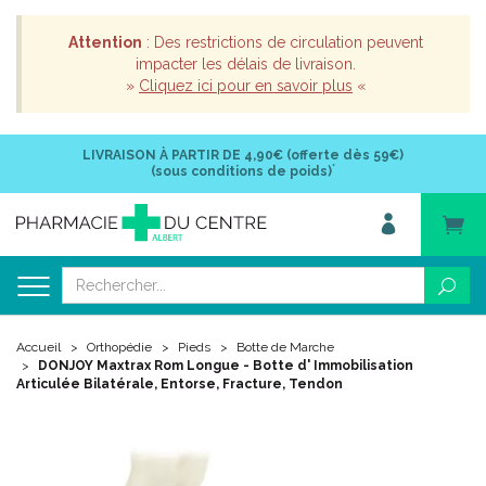
Attention
: Des restrictions de circulation peuvent
impacter les délais de livraison.
»
Cliquez ici pour en savoir plus
«
LIVRAISON À PARTIR DE
4,90€ (offerte dès 59€)
*
(sous conditions de poids)
Accueil
Orthopédie
Pieds
Botte de Marche
DONJOY Maxtrax Rom Longue - Botte d' Immobilisation
Articulée Bilatérale, Entorse, Fracture, Tendon