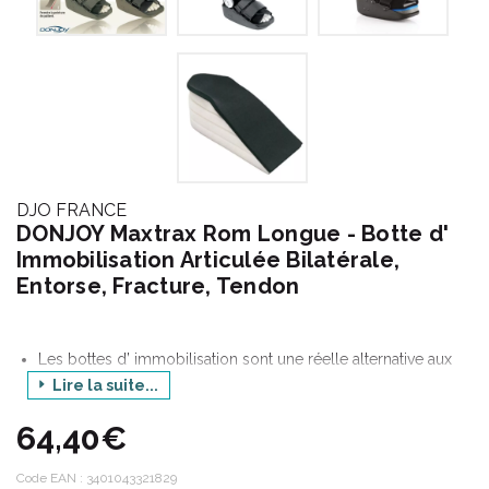
DJO FRANCE
DONJOY Maxtrax Rom Longue - Botte d'
Immobilisation Articulée Bilatérale,
Entorse, Fracture, Tendon
Les bottes d’ immobilisation sont une réelle alternative aux
immobilisations par plâtre ou résine. Outre la facilité de mise
Lire la suite...
en place, elles apportent un niveau de confort et d’ hygiène
supérieur au patient.
64,40€
Facilitant la gestion d’ une plaie ou d’ un pansement, l’
examen clinique aisé d’ un patient immobilisé dans une botte
Code EAN :
3401043321829