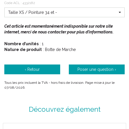
permet une meilleure prévention d’ épisodes de phlébite.
Code ACL : 4332182
Les modèles les plus récents sont dotés de garnitures
pneumatiques dont la pression adaptable permet d’ obtenir
Taille XS / Pointure 34 et -
d’excellentes performances d’ immobilisation pérennes avec
une compression efficace qui aide à résorber l’ oedème.
Cet article est momentanément indisponible sur notre site
internet, merci de nous contacter pour plus d’informations.
Si vous commandez, n' oubliez pas de préciser :
Nombre d’unités
: 1
Votre TAILLE ou votre POINTURE.
Nature de produit
: Botte de Marche
OU
le code ACL / EAN correspondant.
‹ Retour
Poser une question ›
Indications :
Tous les prix incluent la TVA - hors frais de livraison. Page mise à jour le
07/08/2026.
Autorise l’ immobilisation de la cheville avec le pied en équin
Découvrez également
ou en talus (avec étalonnage précis).
Fractures et entorses graves de la cheville.
Fracture uni ou bi-malléolaire.
Fracture stable 1/3 inférieur de la jambe.