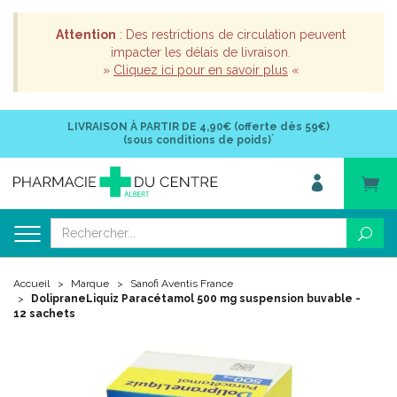
Attention
: Des restrictions de circulation peuvent
impacter les délais de livraison.
»
Cliquez ici pour en savoir plus
«
LIVRAISON À PARTIR DE
4,90€ (offerte dès 59€)
*
(sous conditions de poids)
Accueil
Marque
Sanofi Aventis France
DolipraneLiquiz Paracétamol 500 mg suspension buvable -
12 sachets