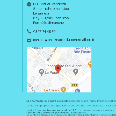
Du lundi au vendredi
8h30 - 19h00 non stop
Le samedi
8h30 - 17h00 non stop
Fermé le dimanche
03 22 74 45 50
-
-
contact
@
pharmacie-du-centre-albert.fr
La pharmacie du centre à Albert
(80300) est une pharmacie française certifi
Le site vous propose un large choix de plus de 11000 références, au prix les 
Le site
"pharmacie-du-centre-albert.fr"
vous propose les service suivants :
Click & Collect (retrait gratuit dans la pharmacie).
La vente à distance chez vous et/ou chez un commerçant sur la France (Andorre, 