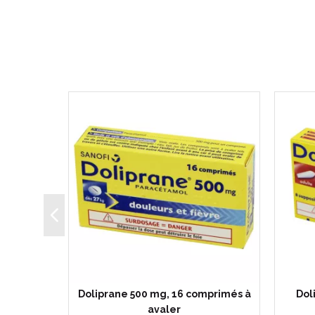
mg, 8
Doliprane 500 mg, 16 comprimés à
Dol
lés
avaler