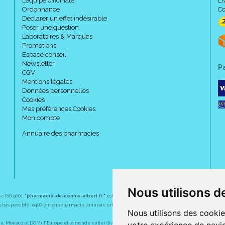
L’équipe officinale
Li
Ordonnance
Co
Déclarer un effet indésirable
Poser une question
Laboratoires & Marques
Promotions
Espace conseil
Newsletter
P
CGV
Mentions légales
Données personnelles
Cookies
Mes préférences Cookies
Mon compte
Annuaire des pharmacies
Nous utilisons d
ée ISO 9001.
"pharmacie-du-centre-albert.fr "
est le site internet de l
a pharmacie du centre
, 32 
plus bas possible : 9400 en parapharmacie, animaux, orthopédie, matériel médical. 1700 en médicaments
Nous utilisons des cookie
Monaco et DOM), l' Europe et le monde entier (livraison assuré par Colissimo et ses partenaires à l' ét