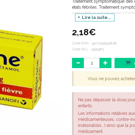
Traitement symptomatique des d
états fébriles. Traitement sympt
présentation est réservée à l'adult
Lire la suite...
15 ans).
2,18€
Code EAN :
3400935955838
Code ACL : 3595583
Vous ne pouvez achete
Ne pas dépasser la dose jou
enfants.
Les informations relatives au
médicamenteuses, contre-indi
indésirables...) ainsi que la 
médicament.