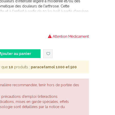
ouleurs d'intensité légère à modérée et/ou des
omatique des douleurs de l'arthrose. Cette
e et à l'enfant à partir de 50 kg (soit à partir d'environ
Attention Médicament
Ajouter au panier
r que
10
produits :
paracetamol 1000 et 500
rnalière recommandée, tenir hors de portée des
x précautions d’emploi (interactions
cations, mises en garde spéciales, effets
posologie sont détaillées par la notice du