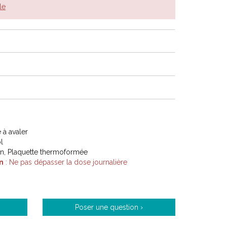
le
à avaler
l
on, Plaquette thermoformée
n
: Ne pas dépasser la dose journalière
Poser une question ›