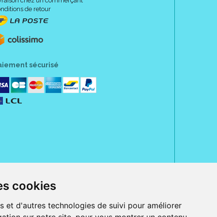
vraison chez un commerçant
nditions de retour
aiement sécurisé
es cookies
rue Jeanne d' Harcourt, 80300 Albert.
 sans ordonnance.
s et d'autres technologies de suivi pour améliorer
ranger).