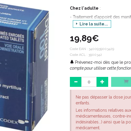
Chez l'adulte
:
- Traitement d'appoint des manif
veinolymphatique (jambes lourd
Lire la suite...
Traitement symptomatique d'appoi
capillaire.
19,89€
- Traitement d'appoint des bais
d'origine vasculaire. Un avis mé
Code EAN :
3400939003429
fonctionnels de la fragilité capi
Code ACL : 3900342
visuel présumés d'origine vascul
Prévenez-moi dès que le prod
compte pour utiliser cette fonction
Ne pas dépasser la dose jou
enfants.
Les informations relatives au
médicamenteuses, contre-indi
indésirables...) ainsi que la 
médicament.