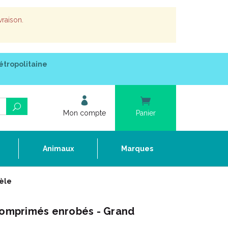
vraison.
étropolitaine
Mon compte
Panier
e
Animaux
Marques
èle
 comprimés enrobés - Grand