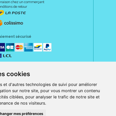
vraison chez un commerçant
nditions de retour
aiement sécurisé
es cookies
s et d'autres technologies de suivi pour améliorer
ation sur notre site, pour vous montrer un contenu
ités ciblées, pour analyser le trafic de notre site et
nance de nos visiteurs.
rue Jeanne d' Harcourt, 80300 Albert.
 sans ordonnance.
hanger mes préférences