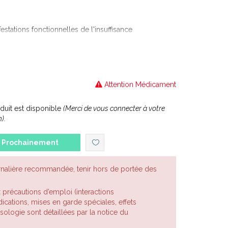
estations fonctionnelles de l'insuffisance
es, douleurs, impatiences du primodécubitus). -
nt des troubles fonctionnels de la fragilité
ses d'acuité et troubles du champ visuel présumés
Attention Médicament
dical est nécessaire pour le traitement des troubles
llaire et des baisse d'acuité et troubles du champ
aire.
uit est disponible
(Merci de vous connecter à votre
).
Prochainement
rnalière recommandée, tenir hors de portée des
x précautions d’emploi (interactions
cations, mises en garde spéciales, effets
posologie sont détaillées par la notice du