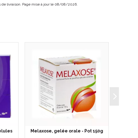
ais de livraison. Page mise à jour le 08/08/2026.
élules
Melaxose, gelée orale - Pot 150g
Ultra 