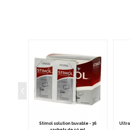
mprimés
Stimol solution buvable - 36
Ultr
dèle
sachets de 10 ml