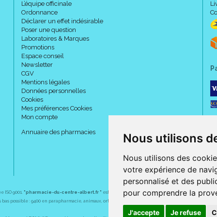
L’équipe officinale
Li
Ordonnance
Co
Déclarer un effet indésirable
Poser une question
Laboratoires & Marques
Promotions
Espace conseil
Newsletter
P
CGV
Mentions légales
Données personnelles
Cookies
Mes préférences Cookies
Mon compte
Annuaire des pharmacies
Nous utilisons d
Nous utilisons des cookie
votre expérience de navig
personnalisé et des public
pour comprendre la prove
ée ISO 9001.
"pharmacie-du-centre-albert.fr "
est le site internet de l
a pharmacie du centre
, 32 
plus bas possible : 9400 en parapharmacie, animaux, orthopédie, matériel médical. 1700 en médicaments
J'accepte
Je refuse
C