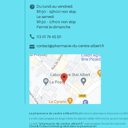
Du lundi au vendredi
8h30 - 19h00 non stop
Le samedi
8h30 - 17h00 non stop
Fermé le dimanche
03 22 74 45 50
-
-
contact
@
pharmacie-du-centre-albert.fr
La pharmacie du centre à Albert
(80300) est une pharmacie française certifi
Le site vous propose un large choix de plus de 11000 références, au prix les 
Le site
"pharmacie-du-centre-albert.fr"
vous propose les service suivants :
Click & Collect (retrait gratuit dans la pharmacie).