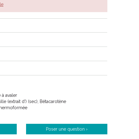
le
à avaler
ille (extrait d') (sec), Bétacarotène
 thermoformée
Poser une question ›