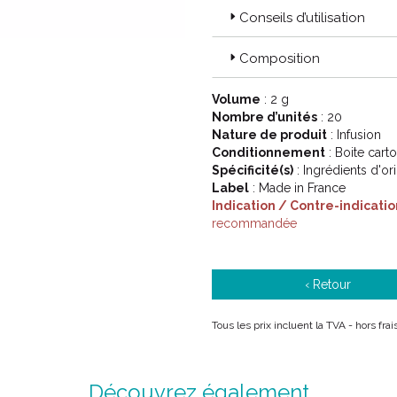
Conseils d’utilisation
Composition
Volume
: 2 g
Nombre d’unités
: 20
Nature de produit
: Infusion
Conditionnement
: Boite cart
Spécificité(s)
: Ingrédients d'or
Label
: Made in France
Indication / Contre-indicatio
recommandée
‹ Retour
Tous les prix incluent la TVA - hors fra
Découvrez également