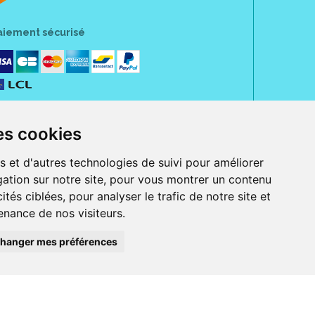
aiement sécurisé
es cookies
s et d'autres technologies de suivi pour améliorer
ation sur notre site, pour vous montrer un contenu
ités ciblées, pour analyser le trafic de notre site et
nance de nos visiteurs.
rue Jeanne d' Harcourt, 80300 Albert.
 sans ordonnance.
hanger mes préférences
ranger).
e, iPad et iPod touch), ou sur Google Play (pour Androïd 5.0 ou version
 Express, Bancontact, PayPal.
 beauté et bien-être ainsi que différents services : suivi personnalisé,
auté de la peau, des cheveux...), mesure de la glycémie, perruques.
s 30 ans, Pharmactiv réunit près de 1500 adhérents pharmaciens autour d' un
du matériel médical sous sa marque BetterLife.