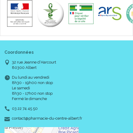
Coordonnées
32 rue Jeanne d’Harcourt
80300 Albert
Du lundi au vendredi
8h30 - 19h00 non stop
Le samedi
8h30 - 17h00 non stop
Fermé le dimanche
03 22 74 45 50
-
-
contact
@
pharmacie-du-centre-albert.fr