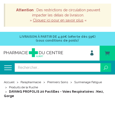
Attention
: Des restrictions de circulation peuvent
impacter les délais de livraison.
»
Cliquez ici pour en savoir plus
«
LIVRAISON À PARTIR DE
4,90€ (offerte dès 59€)
*
(sous conditions de poids)
Accueil
Parapharmacie
Premiers Soins
Surmenage Fatigue
Produits de la Ruche
DAYANG PROPOLIS 20 Pastilles - Voies Respiratoires : Nez,
Gorge