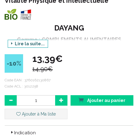
Vitalité Physique et Intellectuelle
DAYANG
Gamme : COMPLEMENTS ALIMENTAIRES
Lire la suite...
Déclinaison : BIO
13,39€
Produit : GINSENG GELEE ROYALE 500 mg
-10
%
AMPOULES
14,90€
Conditionnement : 20 ampoules de 10 ml
Code EAN :
3760162130867
Code ACL : 3012258
Laboratoire français dont les produits sont exclusivement
Ajouter au panier
distribués en pharmacie, Dayang puise son inspiration dans la
nature pour rendre le bien-être accessible à tous.
Ajouter à Ma liste
Code ACL : 6012258
Indication
Code EAN : 3760162130867