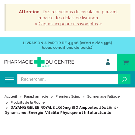
Attention
: Des restrictions de circulation peuvent
impacter les délais de livraison.
»
Cliquez ici pour en savoir plus
«
LIVRAISON À PARTIR DE
4,90€ (offerte dès 59€)
*
(sous conditions de poids)
Accueil
Parapharmacie
Premiers Soins
Surmenage Fatigue
Produits de la Ruche
DAYANG GELEE ROYALE 1500mg BIO Ampoules 20x 10ml -
Dynamisme, Energie, Vitalité Physique et Intellectuelle