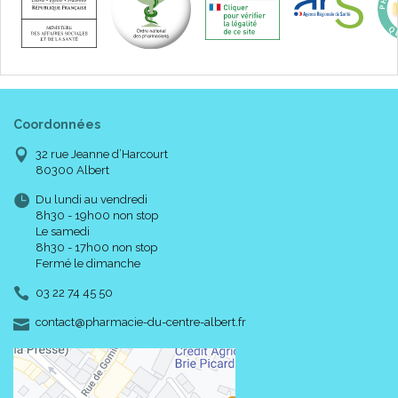
Coordonnées
32 rue Jeanne d’Harcourt
80300 Albert
Du lundi au vendredi
8h30 - 19h00 non stop
Le samedi
8h30 - 17h00 non stop
Fermé le dimanche
03 22 74 45 50
-
-
contact
@
pharmacie-du-centre-albert.fr