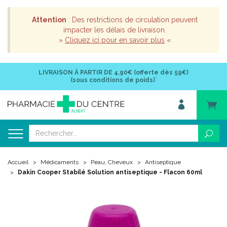
Attention
: Des restrictions de circulation peuvent
impacter les délais de livraison.
»
Cliquez ici pour en savoir plus
«
LIVRAISON À PARTIR DE
4,90€ (offerte dès 59€)
*
(sous conditions de poids)
Accueil
Médicaments
Peau, Cheveux
Antiseptique
Dakin Cooper Stabilé Solution antiseptique - Flacon 60ml