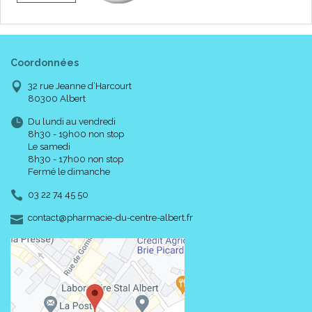
Coordonnées
32 rue Jeanne d’Harcourt
80300 Albert
Du lundi au vendredi
8h30 - 19h00 non stop
Le samedi
8h30 - 17h00 non stop
Fermé le dimanche
03 22 74 45 50
-
-
contact
@
pharmacie-du-centre-albert.fr