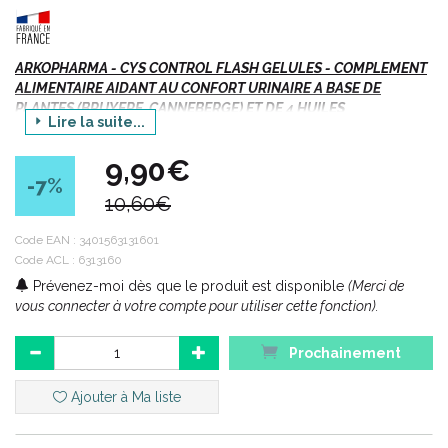
ARKOPHARMA - CYS CONTROL FLASH GELULES - COMPLEMENT
ALIMENTAIRE AIDANT AU CONFORT URINAIRE A BASE DE
PLANTES (BRUYERE, CANNEBERGE) ET DE 4 HUILES
Lire la suite...
ESSENTIELLES (SARRIETTE DES MONTAGNES, CANNELLE DE
CEYLAN, NIAOULI, ROMARIN) - Bte/20
9,90€
-7
%
10,60€
Indications :
Code EAN :
3401563131601
Code ACL : 6313160
Confort urinaire.
Prévenez-moi dès que le produit est disponible
(Merci de
Adulte.
vous connecter à votre compte pour utiliser cette fonction).
Boite de 20 gélules : 10 Capsules (Bruyère + Canneberge) +
10 Capsules (4 huiles essentielles)
Prochainement
10 gélules
BRUYÈRE + CANNEBERGE
Ajouter à Ma liste