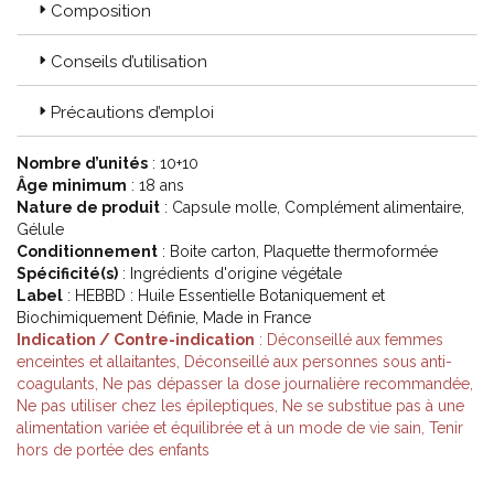
Composition
+10 gélules
4 HUILES
ESSENTIELLES
Conseils d’utilisation
Précautions d’emploi
Description :
Nombre d’unités
: 10+10
Âge minimum
: 18 ans
Nature de produit
: Capsule molle, Complément alimentaire,
Complément alimentaire à base de bruyère, canneberge et de 4
Gélule
huiles essentielles (Niaouli, Cannelle de Ceylan, Romarin,
Conditionnement
: Boite carton, Plaquette thermoformée
Sarriette des montagnes).
Spécificité(s)
: Ingrédients d'origine végétale
Cys Control Flash contient de la canneberge, de la bruyère et 4
Label
: HEBBD : Huile Essentielle Botaniquement et
huiles essentielles 100% pures et naturelles qui sont
Biochimiquement Définie, Made in France
Botaniquement et Biochimiquement Définies (dites HEBBD) :
Indication / Contre-indication
: Déconseillé aux femmes
enceintes et allaitantes, Déconseillé aux personnes sous anti-
SARRIETTE DES MONTAGNES
coagulants, Ne pas dépasser la dose journalière recommandée,
(sommité fleurie) 12mg d' huile/gélule
Ne pas utiliser chez les épileptiques, Ne se substitue pas à une
Satureja montana (carvacrol)
alimentation variée et équilibrée et à un mode de vie sain, Tenir
CANNELLE DE CEYLAN
hors de portée des enfants
(écorce) 12mg d' huile/gélule
Cinnamomun zeylanicum (cinnamaldéhyde)