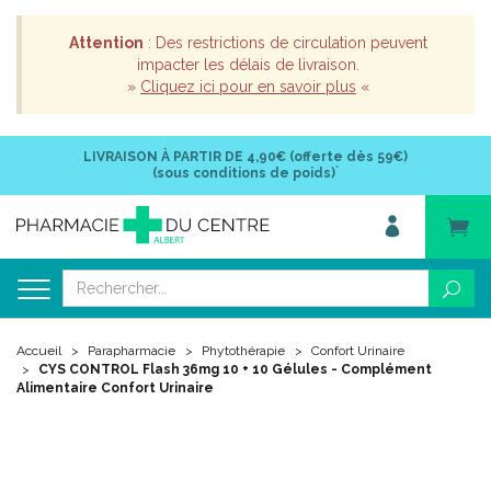
Attention
: Des restrictions de circulation peuvent
impacter les délais de livraison.
»
Cliquez ici pour en savoir plus
«
LIVRAISON À PARTIR DE
4,90€ (offerte dès 59€)
*
(sous conditions de poids)
Accueil
Parapharmacie
Phytothérapie
Confort Urinaire
CYS CONTROL Flash 36mg 10 + 10 Gélules - Complément
Alimentaire Confort Urinaire