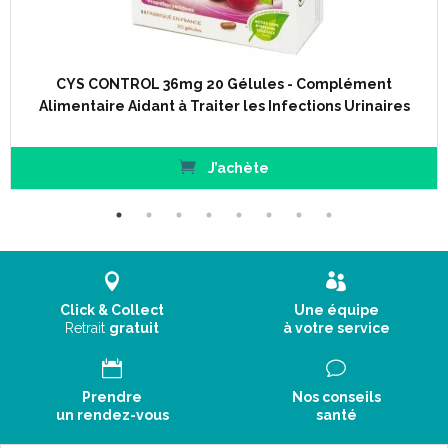
grand verre d’ eau pendant 5 jours.
Précautions d' emploi :
CYS CONTROL 36mg 20 Gélules - Complément
Alimentaire Aidant à Traiter les Infections Urinaires
Réservé à l’adulte.
J’achète
Tenir hors de la portée des jeunes enfants.
Ne pas utiliser chez la femme enceinte ou allaitante, les
personnes ayant des antécédents de troubles convulsifs ou
épileptiques et les personnes allergiques aux huiles
essentielles.
En cas de traitement anticoagulant, il convient de consulter
un médecin.
Click & Collect
Une équipe
Si l’ inconfort urinaire persiste après 48 heures, un médecin
Retrait
gratuit
à votre service
doit être consulté.
Cys Control Flash est déconseillé en cas d' hypersensibilité à
l' un des constituants.
Prendre
Nos conseils
En cas d' effets indésirables, n' hésitez pas à demander
un rendez-vous
santé
conseil à votre médecin.
Ne pas dépasser la dose journalière recommandée.