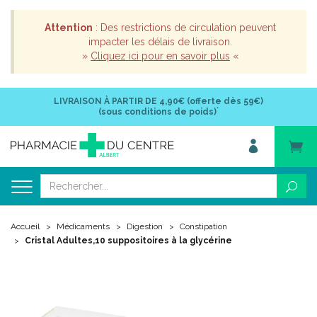
Attention
: Des restrictions de circulation peuvent
impacter les délais de livraison.
»
Cliquez ici pour en savoir plus
«
LIVRAISON À PARTIR DE
4,90€ (offerte dès 59€)
*
(sous conditions de poids)
Accueil
Médicaments
Digestion
Constipation
Cristal Adultes,10 suppositoires à la glycérine