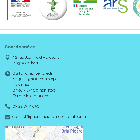
Coordonnées
32 rue Jeanne d’Harcourt
80300 Albert
Du lundi au vendredi
8h30 - 19h00 non stop
Le samedi
8h30 - 17h00 non stop
Fermé le dimanche
03 22 74 45 50
-
-
contact
@
pharmacie-du-centre-albert.fr