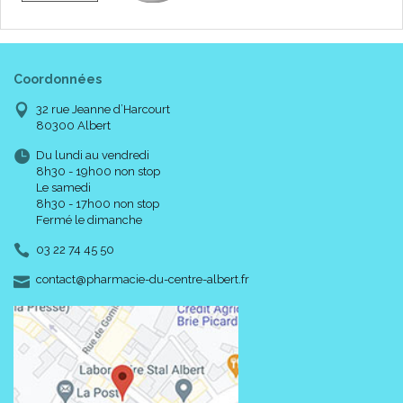
Coordonnées
32 rue Jeanne d’Harcourt
80300 Albert
Du lundi au vendredi
8h30 - 19h00 non stop
Le samedi
8h30 - 17h00 non stop
Fermé le dimanche
03 22 74 45 50
-
-
contact
@
pharmacie-du-centre-albert.fr