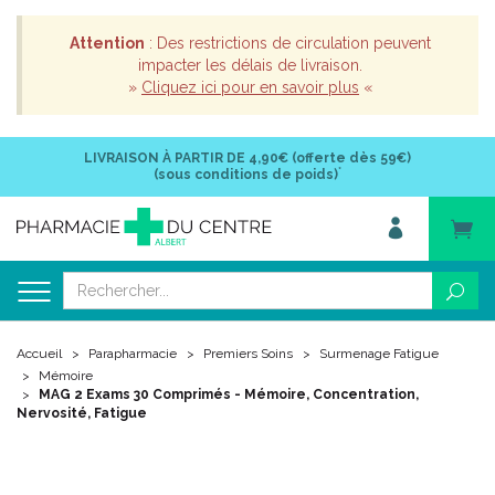
Attention
: Des restrictions de circulation peuvent
impacter les délais de livraison.
»
Cliquez ici pour en savoir plus
«
LIVRAISON À PARTIR DE
4,90€ (offerte dès 59€)
*
(sous conditions de poids)
Accueil
Parapharmacie
Premiers Soins
Surmenage Fatigue
Mémoire
MAG 2 Exams 30 Comprimés - Mémoire, Concentration,
Nervosité, Fatigue