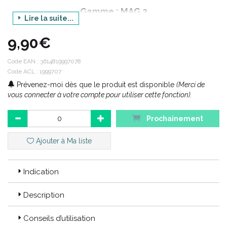
Gamme : MAG 2
Lire la suite...
Produit : EXAMS
9,90€
Conditionnement : 30 comprimés à avaler
Code EAN :
3614819997078
Code ACL : 1999707
Code ACL : 1999707
Prévenez-moi dès que le produit est disponible
(Merci de
Code EAN : 3614819997078
vous connecter à votre compte pour utiliser cette fonction).
Prochainement
Ajouter à Ma liste
Indication
Description
Conseils d’utilisation