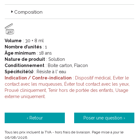
Composition
Comment apparaît la mycose de l' ongle ?
Les infections mycosiques de l' ongle apparaissent souvent à
cause d' une humidité excessive, de la chaleur, de la
36M
transpiration, avec l' âge ou quand le système immunitaire est
Volume
: 30 + 8 ml
affaibli.
Nombre d’unités
: 1
L' ongle est normalement trop épais pour laisser passer la
Âge minimum
: 18 ans
mycose, mais des ongles détériorés peuvent s' infecter
Nature de produit
: Solution
facilement.
Conditionnement
: Boite carton, Flacon
La prolifération de mycoses peut provenir de chaussures
Spécificité(s)
: Résiste à l' eau
trop étroites et/ou d' une transpiration des pieds.
Indication / Contre-indication
: Dispositif médical, Eviter le
Les infections mycosique sont aussi transmissibles (par
contact avec les muqueuses, Éviter tout contact avec les yeux,
exemple par des douches communes). Vous pouvez aussi
Prouvé cliniquement, Tenir hors de portée des enfants, Usage
vous infecter vous-même : un seul ongle mycosique peut
externe uniquement.
suffire à contaminer un autre ongle.
Certaines personnes (diabétiques, patients sous corticoïdes,
patients immuno-déficients) sont davantage sujettes aux
mycoses.
‹ Retour
Poser une question ›
Traitez-les à temps : plus l' infection est circonscrite
rapidement et moins le traitement sera long. Vous évitez en
Tous les prix incluent la TVA - hors frais de livraison. Page mise à jour le
outre l' infection d' autres ongles.
06/08/2026.