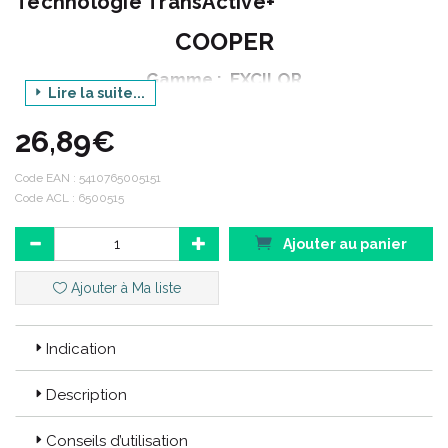
Technologie TransActive+
COOPER
Gamme : EXCILOR
Lire la suite...
Produit : FORTE - TRAITEMENT DE LA MYCOSE DE
L' ONGLE
26,89€
Couleur : ROUGE CORAIL
Code EAN :
5410765005151
Contenance : 30 ml + 8 m
l
Code ACL : 6500515
Ajouter au panier
La mycose de l' ongle aussi appelée onychomycose, est l'
infection d' un ongle de la main ou du pied par une mycose.
Ajouter à Ma liste
L' infection commence le plus souvent sur la périphérie de l'
ongle qui devient jaunâtre, brune ou verte.
Indication
La mycose se glisse sous ou dans l' ongle et entraîne un
épaississement friable de l' ongle.
Description
L' ongle peut parfois se détacher totalement ou partiellement,
ce qui peut être douloureux.
Conseils d’utilisation