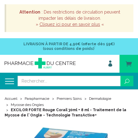
Attention
: Des restrictions de circulation peuvent
impacter les délais de livraison.
»
Cliquez ici pour en savoir plus
«
LIVRAISON À PARTIR DE
4,90€ (offerte dès 59€)
*
(sous conditions de poids)
Accueil
Parapharmacie
Premiers Soins
Dermatologie
Mycose des Ongles
EXCILOR FORTE Rouge Corail 30ml + 8 ml - Traitement de la
Mycose de l' Ongle - Technologie TransActive+