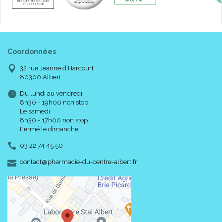
Coordonnées
32 rue Jeanne d’Harcourt
80300 Albert
Du lundi au vendredi
8h30 - 19h00 non stop
Le samedi
8h30 - 17h00 non stop
Fermé le dimanche
03 22 74 45 50
-
-
contact
@
pharmacie-du-centre-albert.fr