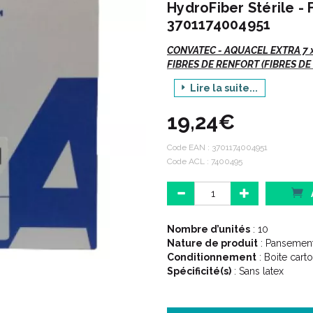
HydroFiber Stérile - 
3701174004951
CONVATEC - AQUACEL EXTRA 7 
FIBRES DE RENFORT (FIBRES DE
Lire la suite...
Indications :
19,24€
Code EAN :
3701174004951
Indiqué pour le recouvrement de
Code ACL : 7400495
:
Ulcères de jambe, escarres (s
Plaies chirurgicales.
Brûlures du second degré.
Nombre d’unités
: 10
Plaies traumatiques.
Nature de produit
: Pansemen
Absorption des exsudats de 
Conditionnement
: Boite cart
Spécificité(s)
: Sans latex
Description :