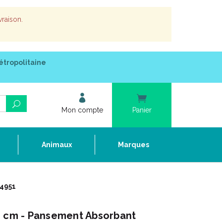
vraison.
étropolitaine
Mon compte
Panier
e
Animaux
Marques
04951
0 cm - Pansement Absorbant