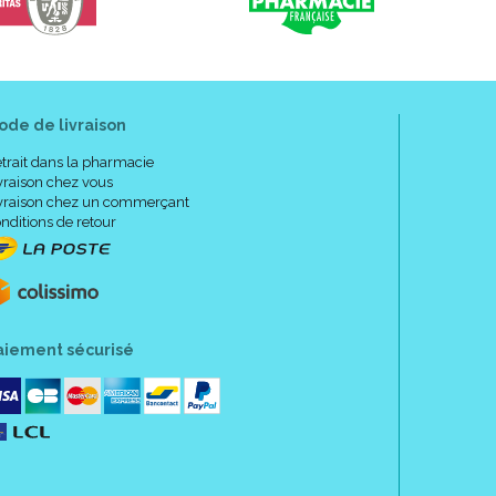
 l' importance des exsudats.
able, boîte carton de 16 pansements.
de classe IIb.
ode de livraison
trait dans la pharmacie
vraison chez vous
vraison chez un commerçant
nditions de retour
ements.
ansements.
nsements.
sements.
aiement sécurisé
MD
MC
t AQUACEL
Extra
en cas de sensibilité connue au