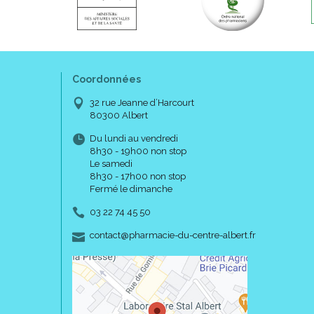
Coordonnées
32 rue Jeanne d’Harcourt
80300 Albert
Du lundi au vendredi
8h30 - 19h00 non stop
Le samedi
8h30 - 17h00 non stop
Fermé le dimanche
03 22 74 45 50
-
-
contact
@
pharmacie-du-centre-albert.fr