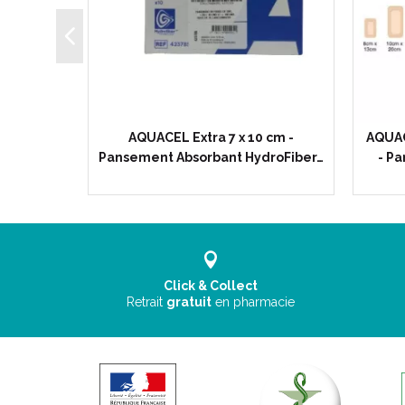
f 17.5 x
AQUACEL Extra 7 x 10 cm -
AQUAC
nt…
Pansement Absorbant HydroFiber…
- P
Click & Collect
Retrait
gratuit
en pharmacie