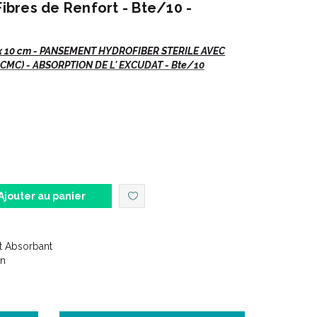
Fibres de Renfort - Bte/10 -
x 10 cm - PANSEMENT HYDROFIBER STERILE AVEC
 CMC) - ABSORPTION DE L' EXCUDAT - Bte/10
s plaies chroniques et aiguës exsudatives, telles que
Ajouter au panier
tade II-IV) et ulcères du pied diabétique.
t Absorbant
plaies oncologiques.
on