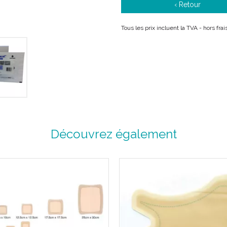
‹ Retour
MD
Le pansement AQUACEL
E
Tous les prix incluent la TVA - hors fr
stérile et non tissé composé
MD
Hydrofiber
(carboxymethylc
de renfort. Cette compositio
important des exsudats.
Ce pansement très absorbant 
un gel cohésif doux qui offre u
maintient un environnement 
corps et contribue à l’ évacu
(débridement autolytique), 
Le pansement AQUACELMD E
Découvrez également
plus absorbant que le pan
Dispositif médical marqué CE 
MD
Le pansement AQUACEL
Extr
Absorbe et retient les exsud
Crée un gel doux, humide et c
Maintient un milieu humide o
Favorise la détersion autolyti