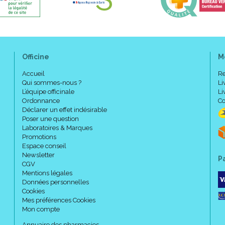
Renouvellement espacé selon
Dimensions : 7 x 10 cm.
Conditionnement : sachet pel
Péremption : 5 ans.
Dispositif médical marqué CE 
Marquage CE : CE 0086.
Officine
M
Accueil
Re
Qui sommes-nous ?
Li
Autres dimensions :
L’équipe officinale
Li
Ordonnance
Co
Déclarer un effet indésirable
Poser une question
4 x 30 cm, boite de 10 pans
Laboratoires & Marques
12.5 x 12.5 cm, boite de 10 p
Promotions
15 x 13.5 cm, boite de 10 pa
Espace conseil
20 x 24 cm, boite de 10 pan
Newsletter
P
CGV
Mentions légales
Données personnelles
Précautions d' emploi :
Cookies
Mes préférences Cookies
Mon compte
Ne pas utiliser le pansemen
Annuaire des pharmacies