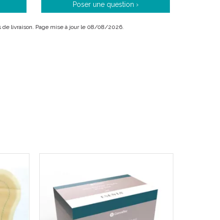
Poser une question ›
MC
xtra
avec fibres de renfort est un pansement doux,
ais de livraison. Page mise à jour le 08/08/2026.
 de deux couches de fibres de la technologie
ellulose sodique) reliés ensemble par des fibres
n confère au pansement un pouvoir d' absorption
et conformable absorbe le fluide de la plaie et crée
n micro-contact étroit au niveau du lit de la plaie ; il
humide qui favorise le processus de guérison du
ation spontanée des tissus non viables de la plaie
sans endommager les tissus nouvellement formés.
MC
xtra
a été conçu pour être 9X plus fort et 39%
MD
sement AQUACEL
régulier.
de classe IIb.
MC
a
optimise le processus de cicatrisation :
ats (plaies modérément à fortement exsudatives).
onformable au lit de la plaie.
ptimal.
que.