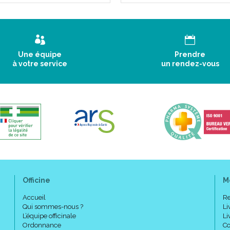
Une équipe
Prendre
à votre service
un rendez-vous
Officine
M
Accueil
Re
Qui sommes-nous ?
Li
L’équipe officinale
Li
Ordonnance
Co