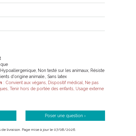
t
401078272110
tique
 Hypoallergenique, Non testé sur les animaux, Résiste
ients d'origine animale., Sans latex
n
: Convient aux végans, Dispositif médical, Ne pas
iques, Tenir hors de portée des enfants, Usage externe
Poser une question ›
is de livraison. Page mise à jour le 07/08/2026.