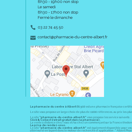
8h30 - 19h00 non stop
Le samedi
8h30 - 17h00 non stop
Fermé le dimanche
03 22 74 45 50
-
-
contact
@
pharmacie-du-centre-albert.fr
La pharmacie du centre à Albert
(80300) est une pharmacie française certifi
Le site vous propose un large choix de plus de 11000 références, au prix les 
Le site
"pharmacie-du-centre-albert.fr"
vous propose les service suivants :
Click & Collect (retrait gratuit dans la pharmacie).
La vente à distance chez vous et/ou chez un commerçant sur la France (Andorre, 
La prise de rendez-vous.
Le site
"pharmacie-du-centre-albert.fr"
est également disponible pour vos s
ultérieure) en tapant dans le moteur de recherche d' application : " Albert Pha