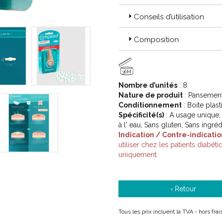
Conseils d’utilisation
Composition
36M
Nombre d’unités
: 8
Code ACL : 7827211
Nature de produit
: Pansemen
Code EAN : 3574660129168 / 3
Conditionnement
: Boite plas
Spécificité(s)
: A usage unique,
à l' eau, Sans gluten, Sans ingréd
Indication / Contre-indicatio
utiliser chez les patients diabét
uniquement.
‹ Retour
Tous les prix incluent la TVA - hors fra