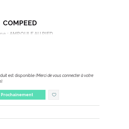
COMPEED
e : AMPOULE AU PIED
ANSEMENTS AMPOULES ORTEILS
nsions : 1.7 x 5.1 cm
tionnement : 8 unités
uit est disponible
(Merci de vous connecter à votre
).
Prochainement