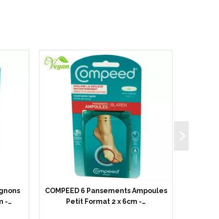
gnons
COMPEED 6 Pansements Ampoules
PHARM
m -…
Petit Format 2 x 6cm -…
Ampo