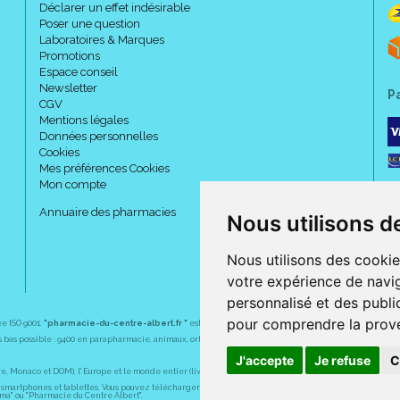
Déclarer un effet indésirable
Poser une question
Laboratoires & Marques
Promotions
Espace conseil
Newsletter
P
CGV
Mentions légales
Données personnelles
Cookies
Mes préférences Cookies
Mon compte
Annuaire des pharmacies
Nous utilisons d
Nous utilisons des cookie
votre expérience de navig
personnalisé et des public
pour comprendre la prove
ée ISO 9001.
"pharmacie-du-centre-albert.fr "
est le site internet de l
a pharmacie du centre
, 32 
plus bas possible : 9400 en parapharmacie, animaux, orthopédie, matériel médical. 1700 en médicaments
J'accepte
Je refuse
C
Monaco et DOM), l' Europe et le monde entier (livraison assuré par Colissimo et ses partenaires à l' ét
martphones et tablettes. Vous pouvez télécharger gratuitement l' application sur l' AppStore (pour iPhon
rma" ou "Pharmacie du Centre Albert".