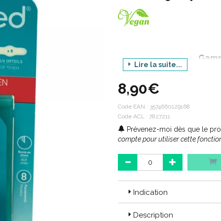
Gamm
Lire la suite...
Produit : P
8,90€
Dime
Condi
Code EAN :
3574660129168
Code ACL : 7827211
Prévenez-moi dès que le prod
compte pour utiliser cette fonction
Indication
Description