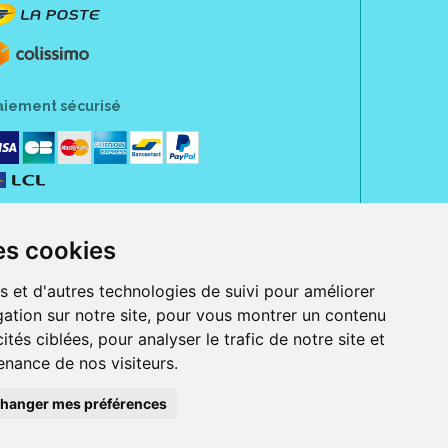
aiement sécurisé
es cookies
s et d'autres technologies de suivi pour améliorer
ation sur notre site, pour vous montrer un contenu
ités ciblées, pour analyser le trafic de notre site et
nance de nos visiteurs.
rue Jeanne d' Harcourt, 80300 Albert.
 sans ordonnance.
hanger mes préférences
ranger).
e, iPad et iPod touch), ou sur Google Play (pour Androïd 5.0 ou version