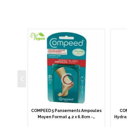
ents
COMPEED 5 Pansements Ampoules
COM
rmat
Moyen Format 4.2 x 6.8cm -…
Hydrat