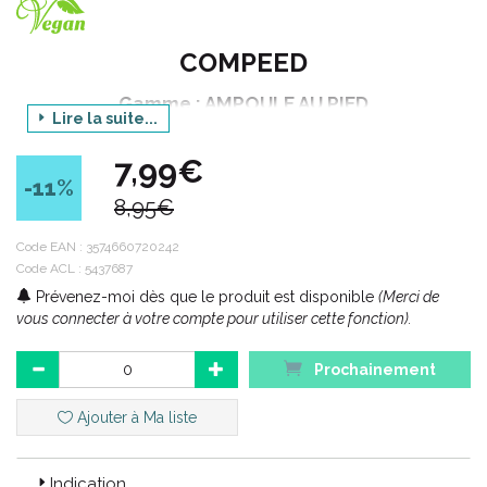
COMPEED
Gamme : AMPOULE AU PIED
Lire la suite...
Produit : PANSEMENTS AMPOULES
ASSORTIMENTS 3 FORMATS
7,99€
-11
%
Conditionnement : 5 unités
8,95€
Code EAN :
3574660720242
Code ACL : 5437687
Prévenez-moi dès que le produit est disponible
(Merci de
vous connecter à votre compte pour utiliser cette fonction).
Prochainement
Ajouter à Ma liste
Indication