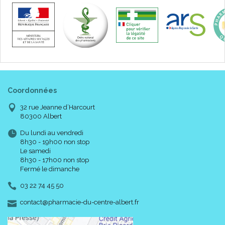
Coordonnées
32 rue Jeanne d’Harcourt
80300 Albert
Du lundi au vendredi
8h30 - 19h00 non stop
Le samedi
8h30 - 17h00 non stop
Fermé le dimanche
03 22 74 45 50
-
-
contact
@
pharmacie-du-centre-albert.fr