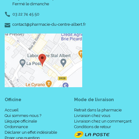
Fermé le dimanche
03 22 74 45 50
-
-
contact
@
pharmacie-du-centre-albert.fr
Officine
Mode de livraison
Accueil
Retrait dans la pharmacie
Qui sommes-nous ?
Livraison chez vous
L’équipe officinale
Livraison chez un commerçant
Ordonnance
Conditions de retour
Déclarer un effet indésirable
Poser une question