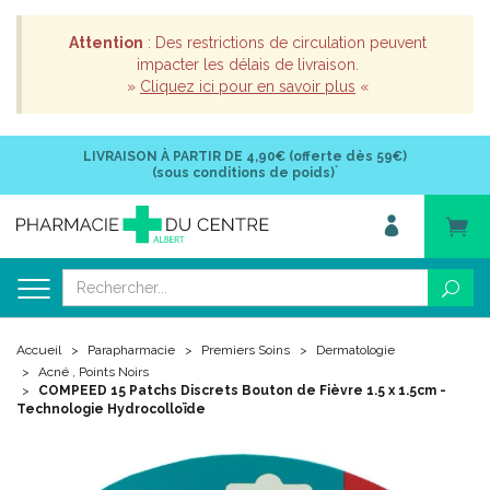
Attention
: Des restrictions de circulation peuvent
impacter les délais de livraison.
»
Cliquez ici pour en savoir plus
«
LIVRAISON À PARTIR DE
4,90€ (offerte dès 59€)
*
(sous conditions de poids)
Accueil
Parapharmacie
Premiers Soins
Dermatologie
Acné , Points Noirs
COMPEED 15 Patchs Discrets Bouton de Fièvre 1.5 x 1.5cm -
Technologie Hydrocolloïde