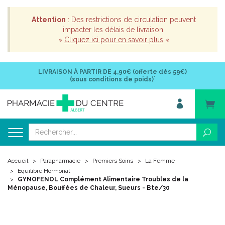
Attention
: Des restrictions de circulation peuvent
impacter les délais de livraison.
»
Cliquez ici pour en savoir plus
«
LIVRAISON À PARTIR DE
4,90€ (offerte dès 59€)
*
(sous conditions de poids)
Accueil
Parapharmacie
Premiers Soins
La Femme
Equilibre Hormonal
GYNOFENOL Complément Alimentaire Troubles de la
Ménopause, Bouffées de Chaleur, Sueurs - Bte/30