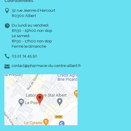
Coordonnées
32 rue Jeanne d’Harcourt
80300 Albert
Du lundi au vendredi
8h30 - 19h00 non stop
Le samedi
8h30 - 17h00 non stop
Fermé le dimanche
03 22 74 45 50
-
-
contact
@
pharmacie-du-centre-albert.fr