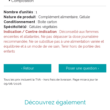
Composition
formulations originales, le laboratoire CODIFRA propose des
solutions adaptées face à des situations et états physiologiques
tels que le stress, le confort digestif, l’ immunité, la ménopause,
Nombre d’unités
: 1
le vieillissement cellulaire, la femme enceinte ou allaitante, le
Nature de produit
: Complément alimentaire, Gélule
sportif…
Conditionnement
: Boite carton
Spécificité(s)
: Gélules végétales
Indication / Contre-indication
: Déconseillé aux femmes
« Sphère neuropsychique et digestive »
enceintes et allaitantes, Ne pas dépasser la dose journalière
recommandée, Ne se substitue pas à une alimentation variée et
Le laboratoire CODIFRA bénéficie d’ une expertise dans divers
équilibrée et à un mode de vie sain, Tenir hors de portée des
segments et plus particulièrement dans les sphères
enfants
neuropsychique et digestive. Grâce notamment aux
compétences du pôle R&D spécialisé en physiologie et
microbiologie clinique, CODIFRA se positionne comme un
laboratoire innovant, en recherche constante de nouvelles
‹ Retour
Poser une question ›
solutions de santé naturelle au service de votre bien-être.
Tous les prix incluent la TVA - hors frais de livraison. Page mise à jour le
09/08/2026.
Découvrez également