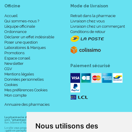
Officine
Mode de livraison
Accueil
Retrait dans la pharmacie
Qui sommes-nous ?
Livraison chez vous
L’équipe officinale
Livraison chez un commerçant
Ordonnance
Conditions de retour
Déclarer un effet indésirable
Poser une question
Laboratoires & Marques
Promotions
Espace conseil
Newsletter
Paiement sécurisé
CGV
Mentions légales
Données personnelles
Cookies
Mes préférences Cookies
Mon compte
Annuaire des pharmacies
La pharmacie du centre à Albert
(80300) est une pharmacie française certifiée ISO
9001.
"pharmacie-du-centre-albert.fr "
est le site internet de l
a pharmacie du centre
, 32
rue Jeanne d' Harcourt, 80300 Albert.
Nous utilisons des
Le site vous propose un large choix de plus de 11000 références, au prix les plus bas possible
: 9400 en parapharmacie, animaux, orthopédie, matériel médical. 1700 en médicaments sans