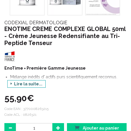
CODEXIAL DERMATOLOGIE
ENOTIME CREME COMPLEXE GLOBAL 50ml
- Crème Jeunesse Redensifiante au Tri-
Peptide Tenseur
EnoTime = Première Gamme Jeunesse
Mélange inédits d' actifs purs scientifiquement reconnus.
Haute concentration.
Lire la suite...
55,90€
CODEXIAL
Gamme : ENOTIME
Code EAN :
3770008263215
Code ACL : 0826321
Produit : CREME COMPLEXE GLOBAL
Contenance : 50 ml
Ajouter au panier