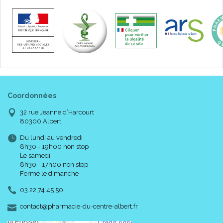
Coordonnées
32 rue Jeanne d’Harcourt
80300 Albert
Du lundi au vendredi
8h30 - 19h00 non stop
Le samedi
8h30 - 17h00 non stop
Fermé le dimanche
03 22 74 45 50
-
-
contact
@
pharmacie-du-centre-albert.fr