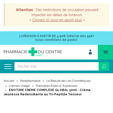
Attention
: Des restrictions de circulation peuvent
impacter les délais de livraison.
»
Cliquez ici pour en savoir plus
«
LIVRAISON À PARTIR DE
4,90€ (offerte dès 59€)
*
(sous conditions de poids)
Accueil
Parapharmacie
La Beauté par Les Cosmétiques
Crèmes Visage
Premières Rides d' Expression
ENOTIME CREME COMPLEXE GLOBAL 50ml - Crème
Jeunesse Redensifiante au Tri-Peptide Tenseur